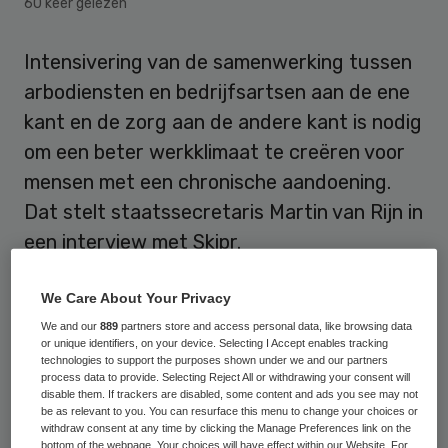
60 keer gelezen
Intensivering van de samenwerking tussen
arbodiensten en bedrijfsartsen aan de ene
kant en de zorg aan de andere kant is nodig
om een beter werkklimaat te creëren voor
mensen met een chronische aandoening.
Dat stelt staatssecretaris Martin van Rijn in
een interview met Skipr.
Van Rijn deed zijn uitspraken in reactie op
We Care About Your Privacy
het
SER-advies ‘Werk: van belang voor
We and our
889
partners store and access personal data, like browsing data
or unique identifiers, on your device. Selecting I Accept enables tracking
iedereen’
tijdens de
Fit for Work
technologies to support the purposes shown under we and our partners
conferentie ‘Langer actief door innovatie in
process data to provide. Selecting Reject All or withdrawing your consent will
disable them. If trackers are disabled, some content and ads you see may not
de zorg en beleid’. Deze conferentie werd
be as relevant to you. You can resurface this menu to change your choices or
withdraw consent at any time by clicking the Manage Preferences link on the
25 mei 2016 in Den Haag gehouden.
bottom of the webpage. Your choices will have effect within our Website. For