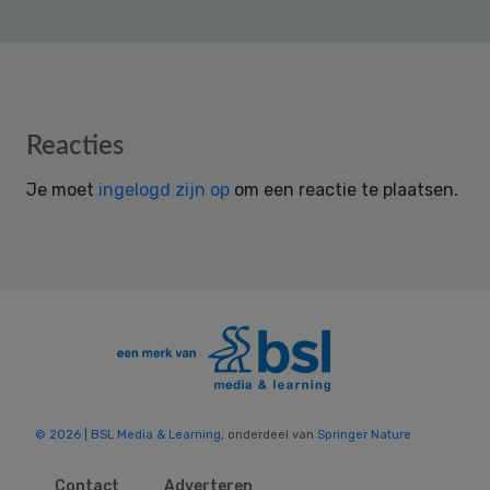
Reader
Reacties
Interactions
Je moet
ingelogd zijn op
om een reactie te plaatsen.
© 2026 | BSL Media & Learning
, onderdeel van
Springer Nature
Contact
Adverteren