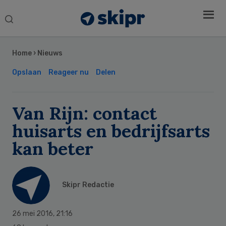
Search
this
Secondary
website
Sidebar
Home
›
Nieuws
Opslaan
Reageer nu
Delen
Van Rijn: contact
huisarts en bedrijfsarts
kan beter
Skipr Redactie
26 mei 2016
,
21:16