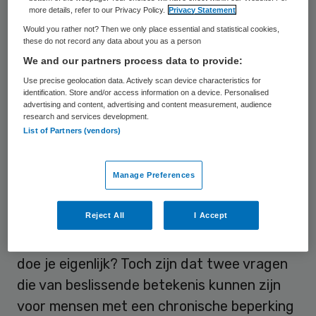
more details, refer to our Privacy Policy.
Privacy Statement
Van Rijn stelt dat het tijd is voor actie: “We
Would you rather not? Then we only place essential and statistical cookies,
these do not record any data about you as a person
praten al heel lang over de verbinding die er
We and our partners process data to provide:
moet zijn tussen werk en gezondheid en
Use precise geolocation data. Actively scan device characteristics for
andersom. En dat iedereen wel ziet dat dat
identification. Store and/or access information on a device. Personalised
advertising and content, advertising and content measurement, audience
een sterke verbinding heeft, maar het is
research and services development.
List of Partners (vendors)
kennelijk in de praktijk heel lastig is om dat
handen en voeten te geven. Het komt niet
Manage Preferences
zo vaak voor dat een werkgever aan een
werknemer vraagt: hoe gaat het met je
Reject All
I Accept
gezondheid? En het komt ook niet zo vaak
voor dat de huisarts vraagt: wat voor werk
doe je eigenlijk? Toch zijn dat twee vragen
die van beslissende betekenis kunnen zijn
voor mensen met een chronische beperking