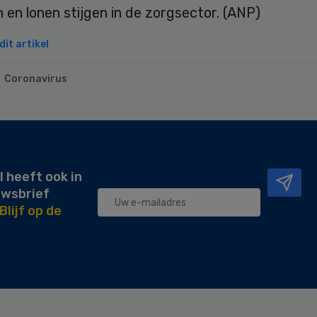
n en lonen stijgen in de zorgsector. (ANP)
it artikel
Coronavirus
l heeft ook in
uwsbrief
Blijf op de