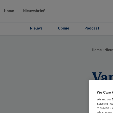
Home
Nieuwsbrief
Nieuws
Opinie
Podcast
Home
›
Nieu
Van
zo
We Care 
co
We and our
Selecting I 
to provide. S
ads you see 