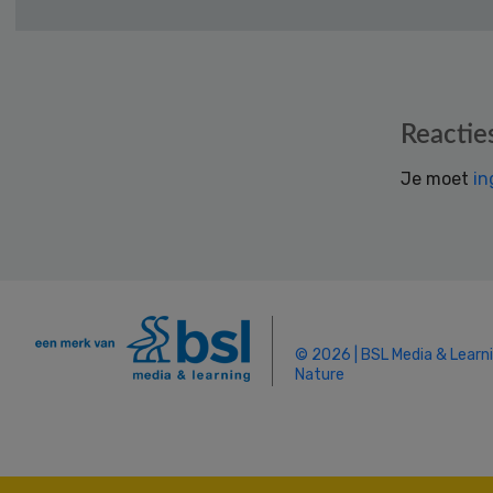
Reader
Reactie
Interactions
Je moet
in
© 2026 | BSL Media & Learn
Nature