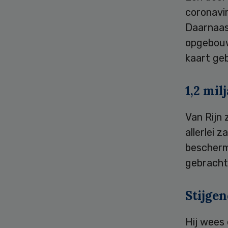
coronavir
Daarnaas
opgebouw
kaart geb
1,2 mil
Van Rijn 
allerlei 
bescherm
gebracht
Stijgen
Hij wees 