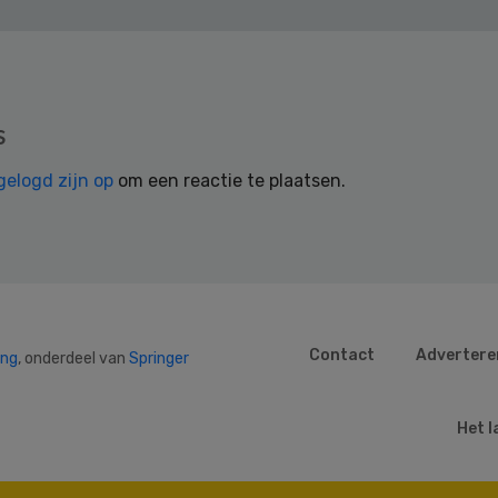
s
gelogd zijn op
om een reactie te plaatsen.
Contact
Advertere
ing
, onderdeel van
Springer
Het l