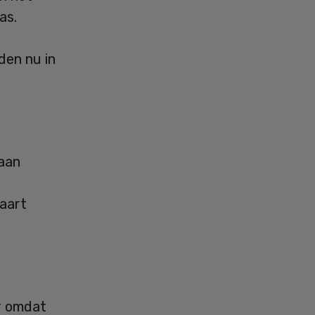
as.
den nu in
 aan
aart
er omdat