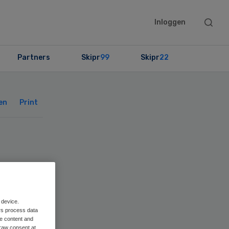
Searc
Inloggen
this
websit
Partners
Skipr
99
Skipr
22
Primary
Sidebar
en
Print
 device.
rs process data
me content and
raw consent at