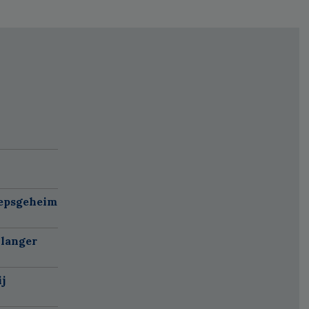
oepsgeheim
 langer
j