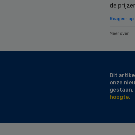
de prijze
Reageer op d
Meer over:
Secondary
Sidebar
Dit artike
onze nie
gestaan.
hoogte.