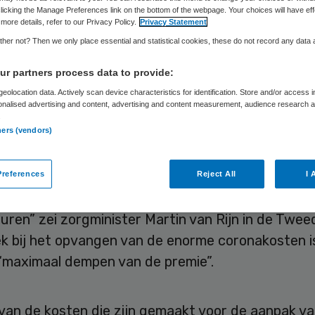
mpen’
licking the Manage Preferences link on the bottom of the webpage. Your choices will have eff
more details, refer to our Privacy Policy.
Privacy Statement
her not? Then we only place essential and statistical cookies, these do not record any data
r partners process data to provide:
Skipr Redactie
17 juni 2020
,
13:40
847 keer gelezen
eolocation data. Actively scan device characteristics for identification. Store and/or access 
onalised advertising and content, advertising and content measurement, audience research 
.
ners (vendors)
e voor de zorgverzekering gaat het komende jaa
t met honderden euro’s. Sommige externe deskun
it berekend op basis van de hoge coronakosten. “
references
Reject All
I 
erekening kunnen kloppen, maar in de praktijk ga
uren” zei zorgminister Martin van Rijn in de Twe
ek bij het opvangen van de enorme coronakosten i
“maximaal dempen van de premie”.
van de kosten die zijn gemaakt voor de aanpak va