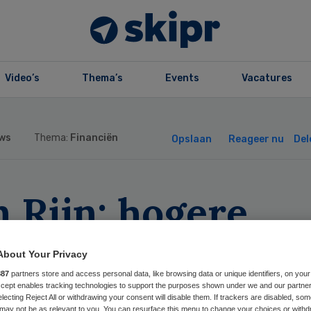
Video’s
Thema’s
Events
Vacatures
ws
Thema:
Financiën
Opslaan
Reageer nu
Del
 Rijn: hogere
rgpremie door
About Your Privacy
rona ‘maximaal
887
partners store and access personal data, like browsing data or unique identifiers, on your
Accept enables tracking technologies to support the purposes shown under we and our partne
electing Reject All or withdrawing your consent will disable them. If trackers are disabled, so
may not be as relevant to you. You can resurface this menu to change your choices or withd