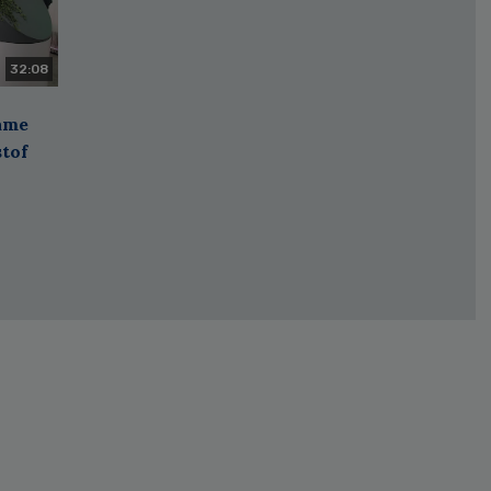
32:08
zame
stof