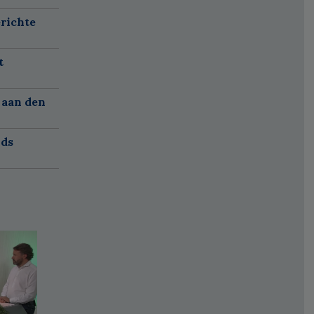
richte
t
 aan den
nds