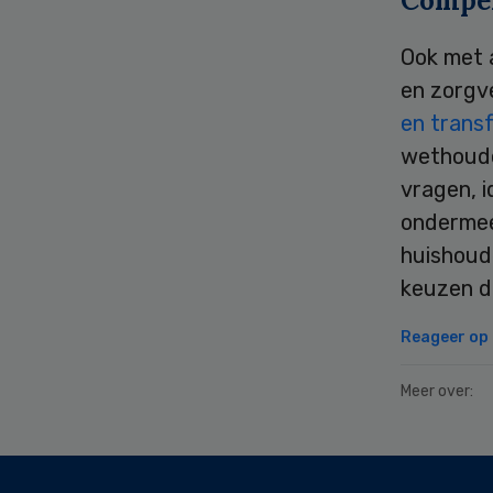
Compen
Ook met a
en zorgve
en trans
wethoude
vragen, i
ondermee
huishoude
keuzen di
Reageer op d
Meer over:
Secondary
Sidebar