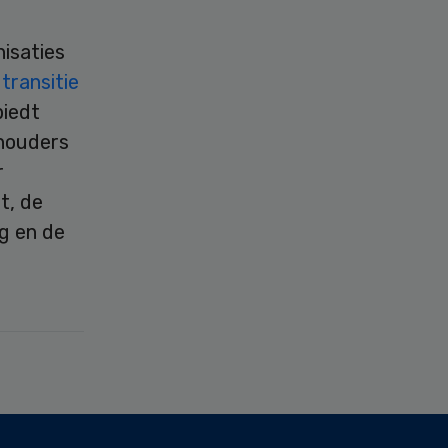
isaties
e
transitie
biedt
houders
r
t, de
ng en de