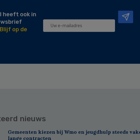
l heeft ook in
uwsbrief
Blijf op de
teerd nieuws
Gemeenten kiezen bij Wmo en jeugdhulp steeds vak
lange contracten