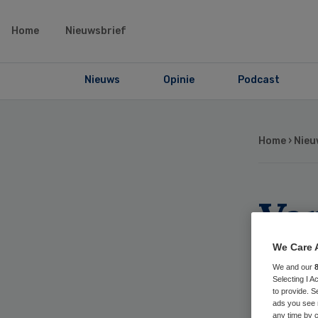
Home
Nieuwsbrief
Nieuws
Opinie
Podcast
Home
›
Nieu
Va
we
We Care 
We and our
Selecting I 
to provide. S
ads you see 
any time by c