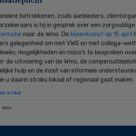
satieplicht
ndere betrokkenen, zoals aanbieders, cliëntorgan
rzekeraars is hij in gesprek over een zorgvuldig
formatie
naar de Wmo. De
bijeenkomst op 15 april
rs gelegenheid om met VWS en met collega-wet
deeën, mogelijkheden en risico’s te bespreken ove
r de uitvoering van de Wmo, de compensatieplich
lijke hulp en de inzet van informele ondersteuni
e u daarin straks lokaal of regionaal gaat maken.
it artikel
Wmo