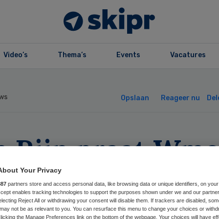
Video’s
Thema’s
Events
Vacatures
ws
Opslaan
Reageer nu
Del
n Rijn praat Wmo
thouders bij
About Your Privacy
887
partners store and access personal data, like browsing data or unique identifiers, on your
Accept enables tracking technologies to support the purposes shown under we and our partne
electing Reject All or withdrawing your consent will disable them. If trackers are disabled, so
may not be as relevant to you. You can resurface this menu to change your choices or withd
licking the Manage Preferences link on the bottom of the webpage. Your choices will have eff