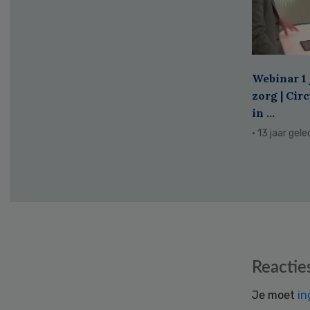
Webinar 1 
zorg | Cir
in ...
· 13 jaar gel
Reader
Reactie
Interactions
Je moet
in