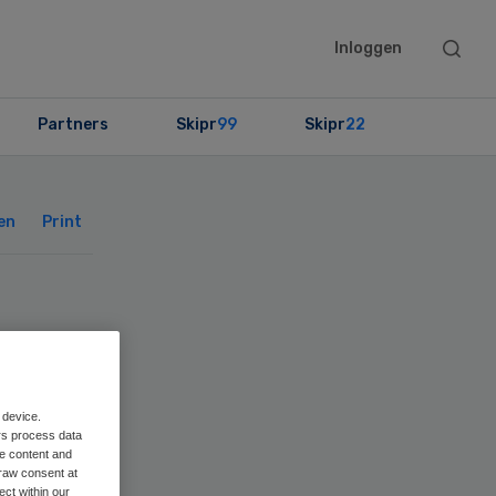
Searc
Inloggen
this
websit
Partners
Skipr
99
Skipr
22
Primary
Sidebar
en
Print
-
 device.
rs process data
me content and
raw consent at
ect within our