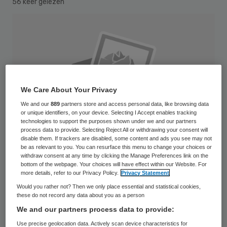
56 keer gelezen
We Care About Your Privacy
We and our
889
partners store and access personal data, like browsing data
or unique identifiers, on your device. Selecting I Accept enables tracking
technologies to support the purposes shown under we and our partners
process data to provide. Selecting Reject All or withdrawing your consent will
disable them. If trackers are disabled, some content and ads you see may not
be as relevant to you. You can resurface this menu to change your choices or
withdraw consent at any time by clicking the Manage Preferences link on the
bottom of the webpage. Your choices will have effect within our Website. For
more details, refer to our Privacy Policy.
Privacy Statement
Psychotherapeut Pieter van Steijn mag zijn
Would you rather not? Then we only place essential and statistical cookies,
these do not record any data about you as a person
werk nooit meer uitvoeren. Het Centraal
We and our partners process data to provide:
Tuchtcollege heeft dinsdag besloten dat hij
Use precise geolocation data. Actively scan device characteristics for