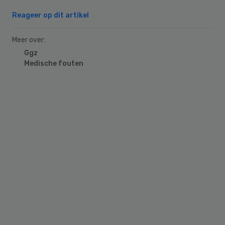
Reageer op dit artikel
Meer over:
Ggz
Medische fouten
Primary
Sidebar