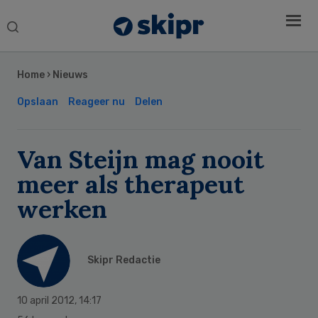
Search
this
Secondary
website
Sidebar
Home
›
Nieuws
Opslaan
Reageer nu
Delen
Van Steijn mag nooit
meer als therapeut
werken
Skipr Redactie
10 april 2012
,
14:17