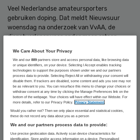
Veel Nederlandse amateursporters
gebruiken doping. Dat meldt Nieuwsuur
woensdag na onderzoek van VvAA, de
dienstverlener voor onder meer artsen,
specialisten en tandartsen. Van de
We Care About Your Privacy
Nederlandse huisartsen heeft 35 procent
We and our
889
partners store and access personal data, like browsing data
ervaring met amateursporters die klachten
or unique identifiers, on your device. Selecting I Accept enables tracking
technologies to support the purposes shown under we and our partners
hebben na gebruik van doping, aldus
process data to provide. Selecting Reject All or withdrawing your consent will
disable them. If trackers are disabled, some content and ads you see may not
Nieuwsuur.
be as relevant to you. You can resurface this menu to change your choices or
withdraw consent at any time by clicking the Manage Preferences link on the
bottom of the webpage. Your choices will have effect within our Website. For
De Dopingautoriteit zegt zich woensdag in
more details, refer to our Privacy Policy.
Privacy Statement
de
uitzending
te herkennen in die
Would you rather not? Then we only place essential and statistical cookies,
uitkomsten. “Als je kijkt hoeveel
these do not record any data about you as a person
We and our partners process data to provide:
dopinggebruikers er in Nederland zijn, zo’n
Use precise geolocation data. Actively scan device characteristics for
160 duizend, en als je kijkt naar hoe veel
identification. Store and/or access information on a device. Personalised