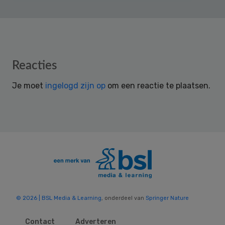
Reader
Reacties
Interactions
Je moet
ingelogd zijn op
om een reactie te plaatsen.
© 2026 | BSL Media & Learning
, onderdeel van
Springer Nature
Contact
Adverteren