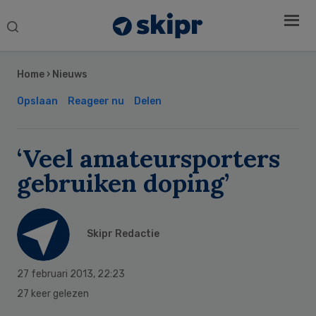
Search
this
Secondary
website
Sidebar
Home
›
Nieuws
Opslaan
Reageer nu
Delen
‘Veel amateursporters
gebruiken doping’
Skipr Redactie
27 februari 2013
,
22:23
27 keer gelezen