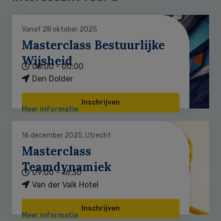
Vanaf 28 oktober 2025
Masterclass Bestuurlijke
Wijsheid
00:00 - 00:00
Den Dolder
Inschrijven
Meer informatie
16 december 2025, Utrecht
Masterclass
Teamdynamiek
09:00 - 16:30
Van der Valk Hotel
Inschrijven
Meer informatie