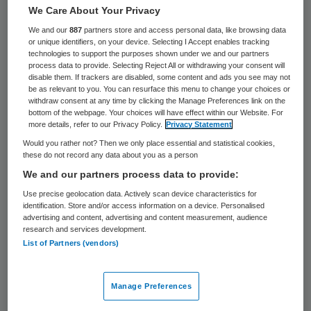
22 keer gelezen
We Care About Your Privacy
We and our
887
partners store and access personal data, like browsing data
Ruim vierhonderd kankerpatiënten zijn vorig
or unique identifiers, on your device. Selecting I Accept enables tracking
technologies to support the purposes shown under we and our partners
jaar geopereerd in ziekenhuizen die te
process data to provide. Selecting Reject All or withdrawing your consent will
disable them. If trackers are disabled, some content and ads you see may not
weinig ervaring hebben met die
be as relevant to you. You can resurface this menu to change your choices or
withdraw consent at any time by clicking the Manage Preferences link on the
ingrepen,meldt het AD. De patiënten liepen
bottom of the webpage. Your choices will have effect within our Website. For
daardoor grotere kans op complicaties
more details, refer to our Privacy Policy.
Privacy Statement
Would you rather not? Then we only place essential and statistical cookies,
zoals bloedingen, achtergebleven
these do not record any data about you as a person
kankerweefsel en zelfs overlijden.
We and our partners process data to provide:
Use precise geolocation data. Actively scan device characteristics for
Vorig jaar zijn 419 kankerpatiënten
identification. Store and/or access information on a device. Personalised
advertising and content, advertising and content measurement, audience
geopereerd in ziekenhuizen die te weinig
research and services development.
ervaring hadden met die operaties. Dat
List of Partners (vendors)
blijkt uit onderzoek van deze krant voor de
jaarlijkse Ziekenhuis Top 100. Hiervoor zijn
Manage Preferences
de cijfers geanalyseerd van acht soorten