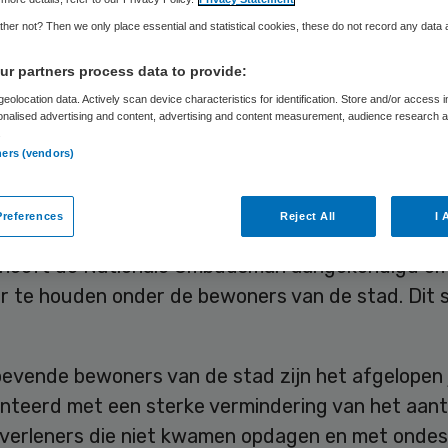
ishoudelijke hul
her not? Then we only place essential and statistical cookies, these do not record any data
r partners process data to provide:
eolocation data. Actively scan device characteristics for identification. Store and/or access 
Skipr Redactie
11 januari 2016
,
09:28
39 keer gelezen
onalised advertising and content, advertising and content measurement, audience research 
.
ners (vendors)
open jaar zijn er 283 klachten binnengekomen bij
references
Reject All
I 
commissariaat van de gemeente Enschede. Op bas
 heeft de Nationale Ombudsman aangekondigd o
r te houden onder de bewoners van de stad. Dit s
evende bewoners van de stad zijn het afgelopen 
nteerd met een sterke vermindering van het aant
verleners die niet kwamen opdagen en met onde