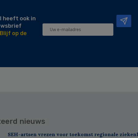
l heeft ook in
uwsbrief
Blijf op de
teerd nieuws
SEH-artsen vrezen voor toekomst regionale zieken