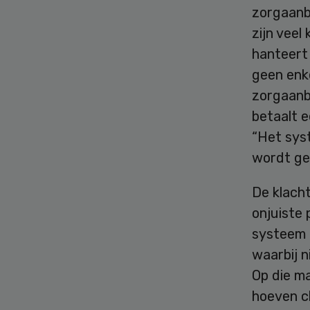
zorgaanb
zijn vee
hanteert 
geen enk
zorgaanb
betaalt 
“Het sys
wordt gem
De klach
onjuiste 
systeem 
waarbij 
Op die m
hoeven c