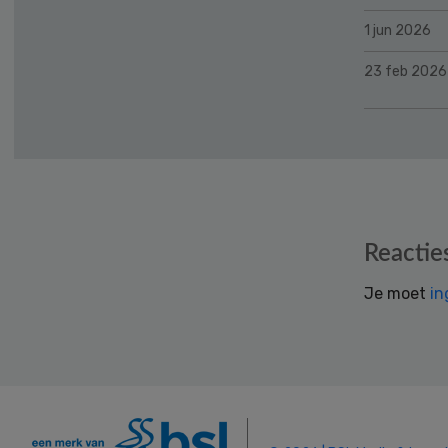
1 jun 2026
23 feb 2026
Reader
Reactie
Interactions
Je moet
in