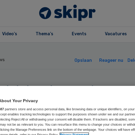
Video’s
Thema’s
Events
Vacatures
ws
Opslaan
Reageer nu
Del
l klachten in
schede over
About Your Privacy
887
partners store and access personal data, like browsing data or unique identifiers, on your
Accept enables tracking technologies to support the purposes shown under we and our partne
liteit
electing Reject All or withdrawing your consent will disable them. If trackers are disabled, so
may not be as relevant to you. You can resurface this menu to change your choices or withd
licking the Manage Preferences link on the bottom of the webpage. Your choices will have eff
more details, refer to our Privacy Policy.
Privacy Statement