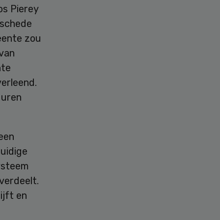
os Pierey
nschede
eente zou
 van
nte
erleend.
 uren
een
uidige
ysteem
verdeelt.
jft en