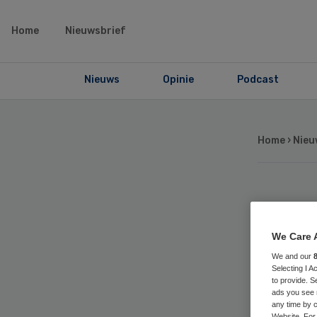
Home
Nieuwsbrief
Nieuws
Opinie
Podcast
Home
›
Nieu
Vee
En
We Care 
We and our
Selecting I 
kwa
to provide. S
ads you see 
any time by c
Website. For 