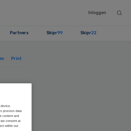
Searc
Inloggen
this
websit
Partners
Skipr
99
Skipr
22
Primary
Sidebar
en
Print
 device.
rs process data
me content and
raw consent at
ect within our