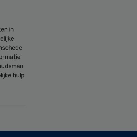
en in
lijke
Enschede
formatie
mbudsman
ijke hulp