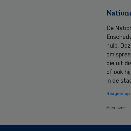
Nation
De Natio
Enschede
hulp. De
om spree
die uit 
of ook hi
in de sta
Reageer op d
Meer over:
Secondary