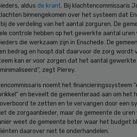
ieders, aldus
de krant
. Bij klachtencommissaris J
l klachten binnengekomen over het systeem dat E
bij de verdeling van het aantal zorguren. De gem
ele controle hebben op het gewerkte aantal uren
ieders die werkzaam zijn in Enschede. De gemee
een bedrag en hoopt dat daarvoor de zorg wordt v
teem kan er voor zorgen dat het aantal gewerkte
inimaliseerd”, zegt Pierey.
tencommissaris noemt het financieringssysteem “
prikkel” en beveelt de gemeenteraad aan om het h
overboord te zetten en te vervangen door een s
niet de zorgaanbieder, maar de gemeente de uren 
anier weet de gemeente beter waar het budget bli
liënten daarover niet te onderhandelen.