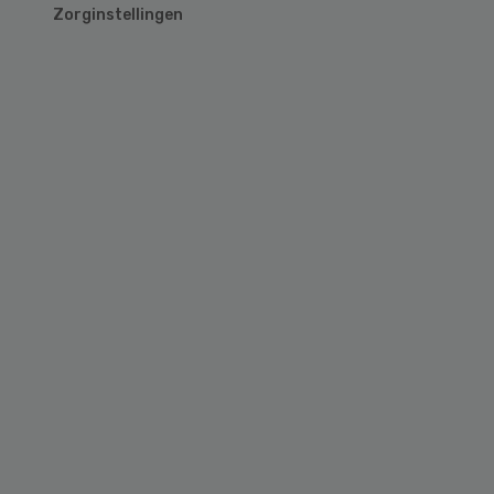
Zorginstellingen
Primary
Sidebar