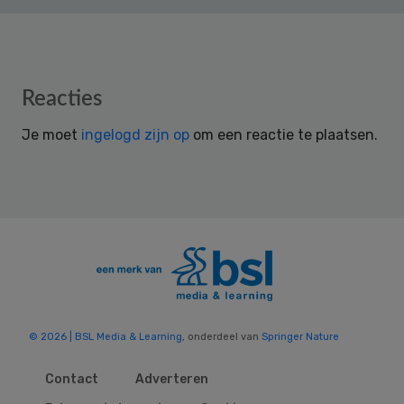
Reader
Reacties
Interactions
Je moet
ingelogd zijn op
om een reactie te plaatsen.
© 2026 | BSL Media & Learning
, onderdeel van
Springer Nature
Contact
Adverteren