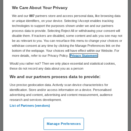
Stichting Tragel Zorg, een instelling voor
We Care About Your Privacy
mensen met een (ernstig) verstandelijke
We and our
887
partners store and access personal data, like browsing data
or unique identifiers, on your device. Selecting I Accept enables tracking
handicap in Zeeuws-Vlaanderen, is onder
technologies to support the purposes shown under we and our partners
process data to provide. Selecting Reject All or withdrawing your consent will
verscherpt toezicht gesteld. Volgens de
disable them. If trackers are disabled, some content and ads you see may not
be as relevant to you. You can resurface this menu to change your choices or
Inspectie Gezondheidszorg en Jeugd zijn er
withdraw consent at any time by clicking the Manage Preferences link on the
verschillende tekortkomingen vastgesteld
bottom of the webpage. Your choices will have effect within our Website. For
more details, refer to our Privacy Policy.
Privacy Statement
bij de locatie in Clinge.
Would you rather not? Then we only place essential and statistical cookies,
these do not record any data about you as a person
De zorg is daar onder de maat en het
We and our partners process data to provide:
gebouw is ongeschikt voor de bewoners.
Use precise geolocation data. Actively scan device characteristics for
identification. Store and/or access information on a device. Personalised
Ook wordt er volgens de inspectiedienst
advertising and content, advertising and content measurement, audience
research and services development.
onzorgvuldig omgesprongen met de
List of Partners (vendors)
bewegingsruimte van de bewoners. In 2015
en vorig jaar constateerde de
Manage Preferences
toezichthouder al dat er veel mis was met