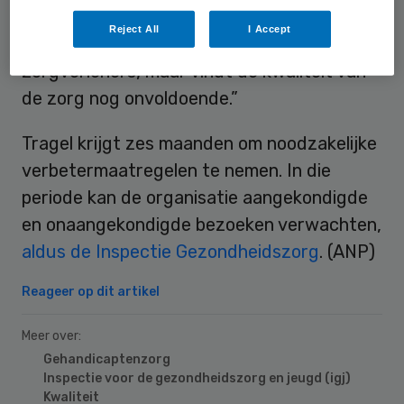
de zorg in Clinge. “De inspectie ziet de inzet
Reject All
I Accept
en goede wil van hardwerkende
zorgverleners, maar vindt de kwaliteit van
de zorg nog onvoldoende.”
Tragel krijgt zes maanden om noodzakelijke
verbetermaatregelen te nemen. In die
periode kan de organisatie aangekondigde
en onaangekondigde bezoeken verwachten,
aldus de Inspectie Gezondheidszorg
. (ANP)
Reageer op dit artikel
Meer over:
Gehandicaptenzorg
Inspectie voor de gezondheidszorg en jeugd (igj)
Kwaliteit