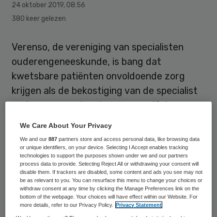
24 oktober 2019
,
08:56
380 keer gelezen
Verenso, de vereniging van specialisten
ouderengeneeskunde, is bang dat
kwetsbare patiënten onvoldoende zorg
krijgen als de bekostiging van de specialist
ouderengeneeskunde voor specifieke
doelgroepen (GZSP) overgeheveld wordt
We Care About Your Privacy
naar de Zorgverzekeringswet (Zvw). De
We and our
887
partners store and access personal data, like browsing data
vereniging roept ‘alle partijen op om ervoor
or unique identifiers, on your device. Selecting I Accept enables tracking
technologies to support the purposes shown under we and our partners
te zorgen dat verzekeraars voldoende zorg
process data to provide. Selecting Reject All or withdrawing your consent will
disable them. If trackers are disabled, some content and ads you see may not
van specialisten ouderengeneeskunde voor
be as relevant to you. You can resurface this menu to change your choices or
withdraw consent at any time by clicking the Manage Preferences link on the
2020 inkopen’.
bottom of the webpage. Your choices will have effect within our Website. For
more details, refer to our Privacy Policy.
Privacy Statement
De zorgverzekeraars werpen onnodige