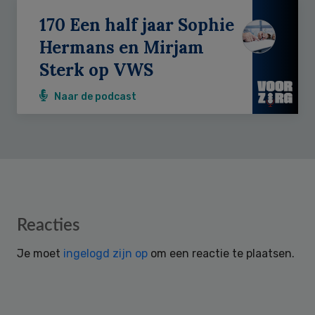
170 Een half jaar Sophie
Hermans en Mirjam
Sterk op VWS
Naar de podcast
Reader
Reacties
Interactions
Je moet
ingelogd zijn op
om een reactie te plaatsen.