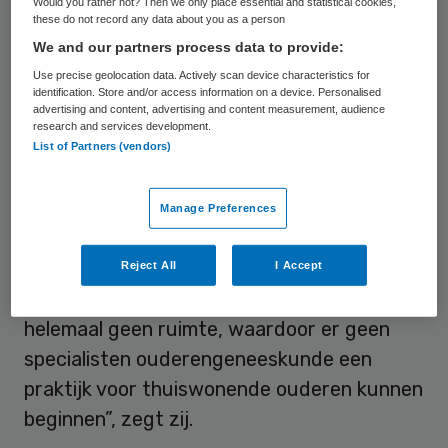
Would you rather not? Then we only place essential and statistical cookies,
these do not record any data about you as a person
barrières op, vindt Verenso-voorzitter en
We and our partners process data to provide:
specialist ouderengeneeskunde Nienke
Use precise geolocation data. Actively scan device characteristics for
Nieuwenhuizen. “Specialisten
identification. Store and/or access information on a device. Personalised
advertising and content, advertising and content measurement, audience
ouderengeneeskunde die bijvoorbeeld in
research and services development.
kleine samenwerkingsverbanden werken
List of Partners (vendors)
zodat zij thuiswonende patiënten kunnen
behandelen, krijgen te maken met
Manage Preferences
organisatievereisten van zorgverzekeraars
waaraan zij moeilijk kunnen voldoen. Nieuwe
Reject All
I Accept
toetreders op de markt krijgen bovendien
helemaal geen ruimte, waardoor er geen
specialisten ouderengeneeskunde een
praktijk voor thuiswonende ouderen kunnen
beginnen”, zegt zij.