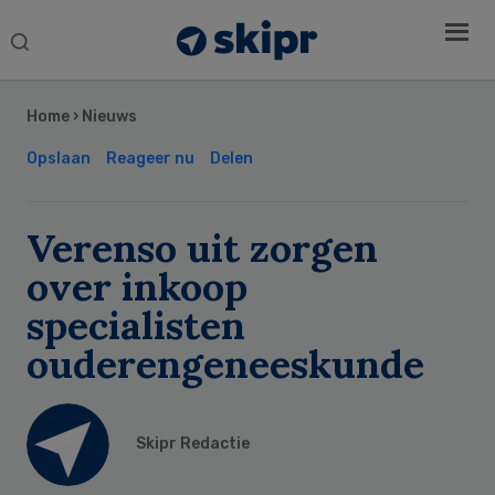
Search
this
Secondary
website
Sidebar
Home
›
Nieuws
Opslaan
Reageer nu
Delen
Verenso uit zorgen
over inkoop
specialisten
ouderengeneeskunde
Skipr Redactie