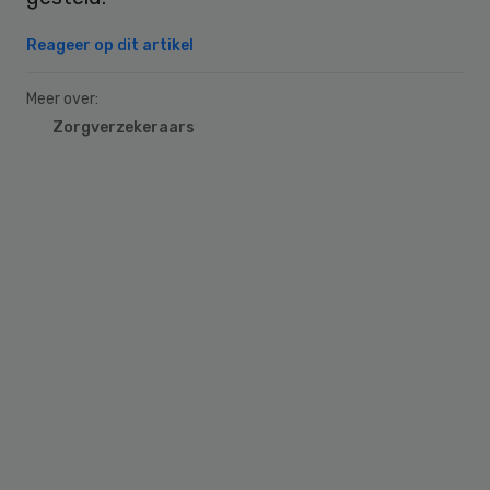
Reageer op dit artikel
Meer over:
Zorgverzekeraars
Primary
Sidebar