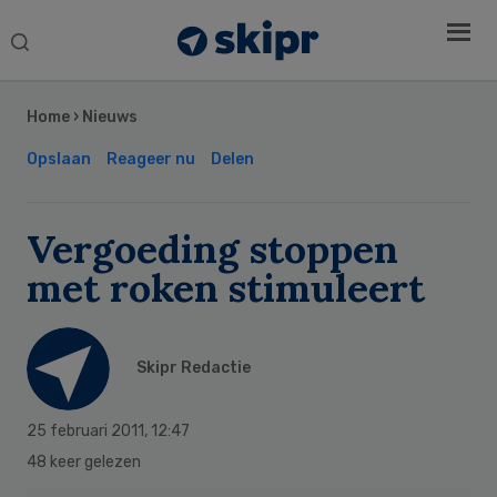
Search
this
Secondary
website
Sidebar
Home
›
Nieuws
Opslaan
Reageer nu
Delen
Vergoeding stoppen
met roken stimuleert
Skipr Redactie
25 februari 2011
,
12:47
48 keer gelezen