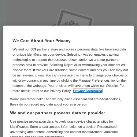
We Care About Your Privacy
We and our
889
partners store and access personal data, like browsing data
or unique identifiers, on your device. Selecting I Accept enables tracking
technologies to support the purposes shown under we and our partners
process data to provide. Selecting Reject All or withdrawing your consent will
disable them. If trackers are disabled, some content and ads you see may not
be as relevant to you. You can resurface this menu to change your choices or
withdraw consent at any time by clicking the Manage Preferences link on the
bottom of the webpage. Your choices will have effect within our Website. For
more details, refer to our Privacy Policy.
Privacy Statement
Would you rather not? Then we only place essential and statistical cookies,
Antirookorganisatie Stivoro is blij. Dit jaar
these do not record any data about you as a person
proberen tot wel tien keer meer mensen
We and our partners process data to provide:
begeleid van het roken af te komen dan in
Use precise geolocation data. Actively scan device characteristics for
identification. Store and/or access information on a device. Personalised
andere jaren. Dat meldt de Telegraaf.
advertising and content, advertising and content measurement, audience
research and services development.