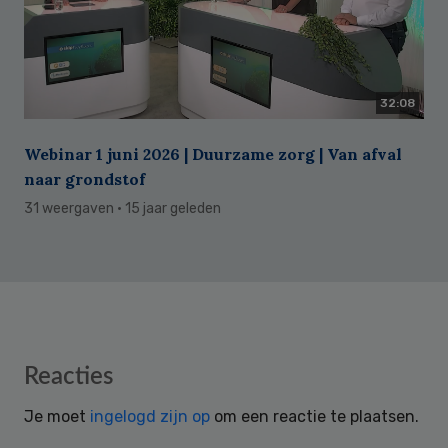
32:08
Webinar 1 juni 2026 | Duurzame zorg | Van afval
naar grondstof
31 weergaven
· 15 jaar geleden
Reader
Reacties
Interactions
Je moet
ingelogd zijn op
om een reactie te plaatsen.