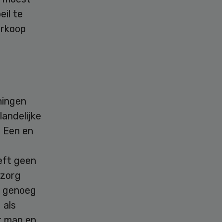
eil te
erkoop
ningen
andelijke
. Een en
eeft geen
 zorg
t genoeg
 als
t man en