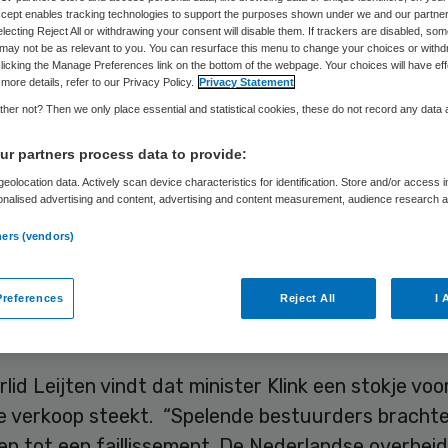
Accept enables tracking technologies to support the purposes shown under we and our partne
electing Reject All or withdrawing your consent will disable them. If trackers are disabled, so
may not be as relevant to you. You can resurface this menu to change your choices or withd
Skipr Redactie
26 april 2010
,
21:56
39 keer gelezen
licking the Manage Preferences link on the bottom of the webpage. Your choices will have eff
more details, refer to our Privacy Policy.
Privacy Statement
her not? Then we only place essential and statistical cookies, these do not record any data
eke verkoopcampagne van HWWZorg en Thuiszorg
r partners process data to provide:
 (TZG) is politici in het verkeerde keelgat gescho
eolocation data. Actively scan device characteristics for identification. Store and/or access 
onalised advertising and content, advertising and content measurement, audience research 
Renske Leijten vindt de mogelijke verkoop “absur
.
Anouchka van Miltenburg heeft het over een “ vol
ners (vendors)
e” procedure.
references
Reject All
I 
id Leijten vindt dat minister Klink een stokje voo
e verkoop steekt. “Spelende bestuurders bracht
en tot een faillissement. De Nederlandse overhei