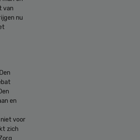
t van
rijgen nu
et
 Den
ebat
 Den
aan en
 niet voor
kt zich
WZorg