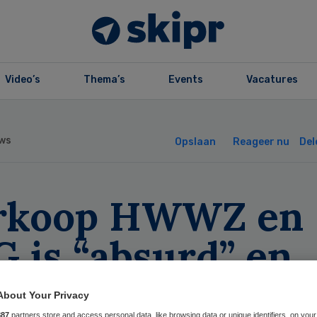
Video’s
Thema’s
Events
Vacatures
ws
Opslaan
Reageer nu
Del
rkoop HWWZ en
 is “absurd” en
bitrair”
About Your Privacy
887
partners store and access personal data, like browsing data or unique identifiers, on your