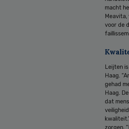
macht hee
Meavita, 
voor de d
faillisse
Kwalite
Leijten i
Haag. “A
gehad me
Haag. De 
dat mens
veilighei
kwaliteit
zorgen. “