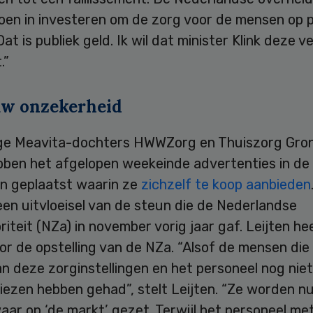
joen in investeren om de zorg voor de mensen op p
at is publiek geld. Ik wil dat minister Klink deze v
.”
w onzekerheid
ge Meavita-dochters HWWZorg en Thuiszorg Gro
ben het afgelopen weekeinde advertenties in de l
n geplaatst waarin ze
zichzelf te koop aanbieden
een uitvloeisel van de steun die de Nederlandse
iteit (NZa) in november vorig jaar gaf. Leijten h
or de opstelling van de NZa. “Alsof de mensen die
an deze zorginstellingen en het personeel nog nie
iezen hebben gehad”, stelt Leijten. “Ze worden nu
ar op ‘de markt’ gezet. Terwijl het personeel me