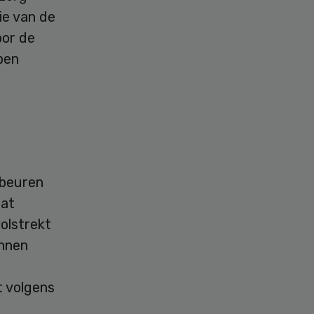
rie van de
oor de
ben
ebeuren
Wat
olstrekt
unnen
t volgens