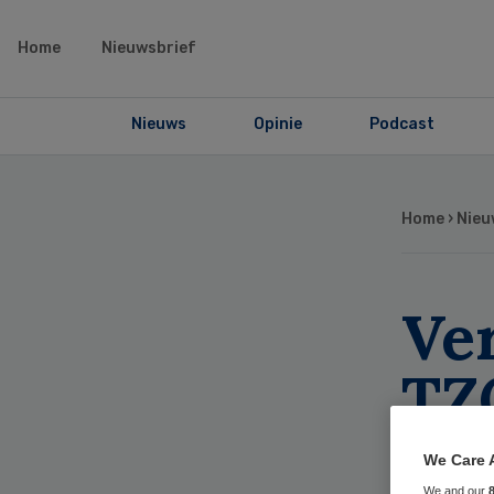
Home
Nieuwsbrief
Nieuws
Opinie
Podcast
Home
›
Nieu
Ve
TZG
“ar
We Care 
We and our