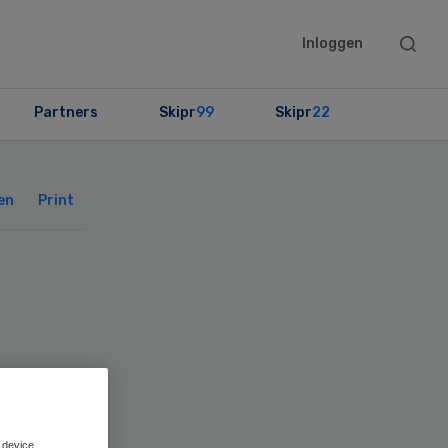
Searc
Inloggen
this
websit
Partners
Skipr
99
Skipr
22
Primary
Sidebar
en
Print
 device.