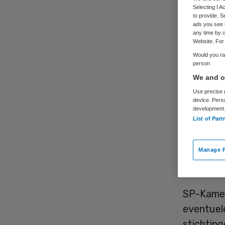
Selecting I 
to provide. S
ads you see 
any time by c
Website. For 
Would you rat
person
De publi
We and ou
Groningen
Use precise g
device. Pers
Kamerlid 
development
Kamerlid 
List of Part
arbitrair
Manage P
Verbod
SP-Kamerl
eventuel
stichting