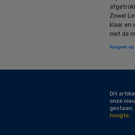
afgetrokk
Zowel Lei
klaar en 
met de mi
Reageer op d
Secondary
Sidebar
Dit artike
onze nie
gestaan.
hoogte.