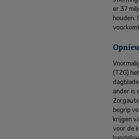
er 37 mil
houden. D
voorkomt
Opnieu
Voormali
(TZG) heb
dagblade
ander is 
Zorgautor
begrip vo
krijgen v
voor de k
handelswa