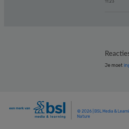
11:23
Reader
Reactie
Interactions
Je moet
in
© 2026 | BSL Media & Learn
Nature