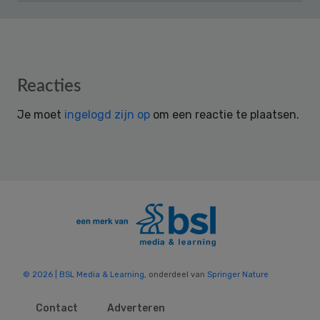
Reader
Reacties
Interactions
Je moet
ingelogd zijn op
om een reactie te plaatsen.
© 2026 | BSL Media & Learning
, onderdeel van
Springer Nature
Contact
Adverteren