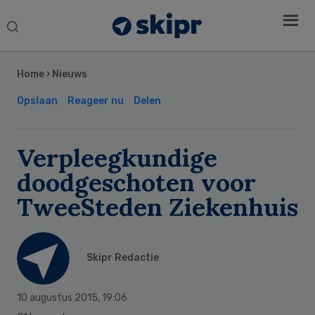
Search
this
Secondary
website
Sidebar
Home
›
Nieuws
Opslaan
Reageer nu
Delen
Verpleegkundige
doodgeschoten voor
TweeSteden Ziekenhuis
Skipr Redactie
10 augustus 2015
,
19:06