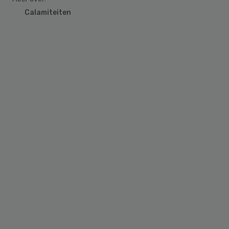
Calamiteiten
Primary
Sidebar