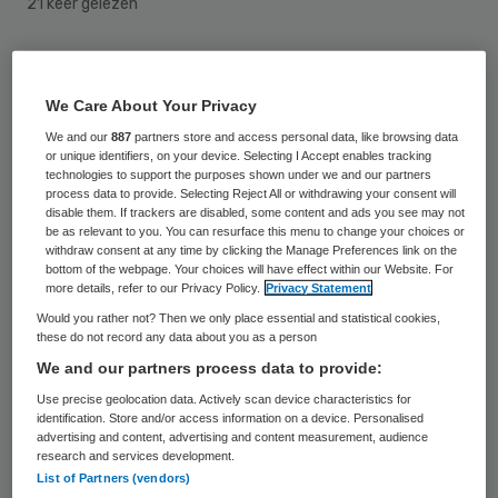
21 keer gelezen
Een 28-jarige verpleegkundige van het
TweeSteden ziekenhuis in Waalwijk is
We Care About Your Privacy
maandagmiddag doodgeschoten op de
We and our
887
partners store and access personal data, like browsing data
or unique identifiers, on your device. Selecting I Accept enables tracking
parkeerplaats van het hospitaal. De vrouw
technologies to support the purposes shown under we and our partners
process data to provide. Selecting Reject All or withdrawing your consent will
uit Zevenberg zat in haar auto toen ze
disable them. If trackers are disabled, some content and ads you see may not
werd beschoten. Ze was net klaar met haar
be as relevant to you. You can resurface this menu to change your choices or
withdraw consent at any time by clicking the Manage Preferences link on the
dienst in het ziekenhuis, waar ze sinds 2010
bottom of the webpage. Your choices will have effect within our Website. For
more details, refer to our Privacy Policy.
Privacy Statement
werkte.
Would you rather not? Then we only place essential and statistical cookies,
these do not record any data about you as a person
Hulpverleners hebben de gewonde vrouw
We and our partners process data to provide:
nog uit de auto gehaald om haar te
Use precise geolocation data. Actively scan device characteristics for
identification. Store and/or access information on a device. Personalised
reanimeren, maar dat mocht niet meer
advertising and content, advertising and content measurement, audience
baten.
research and services development.
List of Partners (vendors)