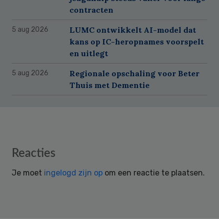
contracten
LUMC ontwikkelt AI-model dat
5 aug 2026
kans op IC-heropnames voorspelt
en uitlegt
Regionale opschaling voor Beter
5 aug 2026
Thuis met Dementie
Reader
Reacties
Interactions
Je moet
ingelogd zijn op
om een reactie te plaatsen.