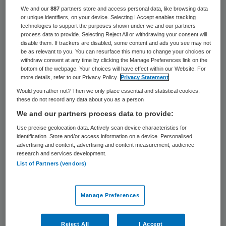
We and our
887
partners store and access personal data, like browsing data
Een verpleegkundige van het Sint
or unique identifiers, on your device. Selecting I Accept enables tracking
Antoniusziekenhuis in Nieuwegein is dit
technologies to support the purposes shown under we and our partners
process data to provide. Selecting Reject All or withdrawing your consent will
weekeinde bedreigd en mishandeld door
disable them. If trackers are disabled, some content and ads you see may not
be as relevant to you. You can resurface this menu to change your choices or
een 17-jarige patiënt. De jongen vond dat
withdraw consent at any time by clicking the Manage Preferences link on the
bottom of the webpage. Your choices will have effect within our Website. For
de behandeling van zijn hoofdwond niet snel
more details, refer to our Privacy Policy.
Privacy Statement
genoeg gebeurde, aldus de politie zondag.
Would you rather not? Then we only place essential and statistical cookies,
these do not record any data about you as a person
We and our partners process data to provide:
Tussenbeide
Use precise geolocation data. Actively scan device characteristics for
identification. Store and/or access information on a device. Personalised
De 17-jarige Nieuwegeiner wilde een
advertising and content, advertising and content measurement, audience
research and services development.
verpleegkundige aanvliegen toen hij niet
List of Partners (vendors)
snel genoeg na binnenkomst werd geholpen.
Een collega kwam tussenbeide en ving de
Manage Preferences
klappen op. Hij liep letsel op aan schouder
en bovenarm. Daarna vertrok de agressieve
Reject All
I Accept