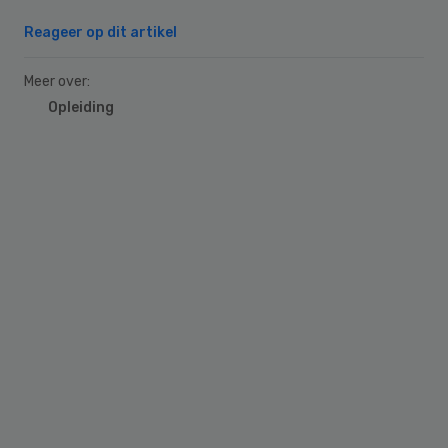
Reageer op dit artikel
Meer over:
Opleiding
Primary
Sidebar