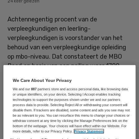
24 keer gelezen
Achtennegentig procent van de
verpleegkundigen en leerling-
verpleegkundigen is voorstander van het
behoud van een verpleegkundige opleiding
op mbo-niveau. Dat constateert de MBO
Raad op basis van een peiling waar 1700
respondenten aan deelnamen.
We Care About Your Privacy
Daarnaast vindt 97 procent dat het
We and our
887
partners store and access personal data, like browsing data
or unique identifiers, on your device. Selecting I Accept enables tracking
verpleegkundige beroep niet zo complex is
technologies to support the purposes shown under we and our partners
process data to provide. Selecting Reject All or withdrawing your consent will
dat het alleen kan worden uitgevoerd door
disable them. If trackers are disabled, some content and ads you see may not
be as relevant to you. You can resurface this menu to change your choices or
professionals op hbo-niveau. Nog eens 88
withdraw consent at any time by clicking the Manage Preferences link on the
procent vindt dat de titel zorgkundige niet
bottom of the webpage. Your choices will have effect within our Website. For
more details, refer to our Privacy Policy.
Privacy Statement
past bij de dagelijkse werkzaamheden.