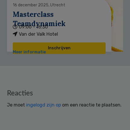
16 december 2025, Utrecht
Masterclass
Teamdynamiek
09:00 - 16:30
Van der Valk Hotel
Inschrijven
Meer informatie
Reader
Reacties
Interactions
Je moet
ingelogd zijn op
om een reactie te plaatsen.