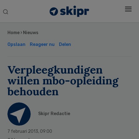
Search
this
Secondary
website
Sidebar
Home
›
Nieuws
Opslaan
Reageer nu
Delen
Verpleegkundigen
willen mbo-opleiding
behouden
Skipr Redactie
7 februari 2013
,
09:00