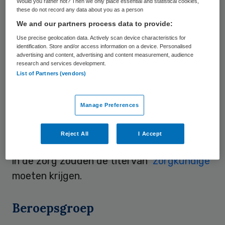
Would you rather not? Then we only place essential and statistical cookies,
these do not record any data about you as a person
We and our partners process data to provide:
Beroepsprofielen
Use precise geolocation data. Actively scan device characteristics for
identification. Store and/or access information on a device. Personalised
Met de enquête reageert de
MBO Raad
op
advertising and content, advertising and content measurement, audience
research and services development.
het concept
beroepsprofielen V&VN 2020
.
List of Partners (vendors)
Met het oog op de groeiende medische
specialisatie en steeds grotere takenpakket
Manage Preferences
wordt in dit concept ondermeer
voorgesteld dat alle verpleegkundigen in de
Reject All
I Accept
toekomst hbo opgeleid moeten zijn. Mbo’ers
in de zorg zouden de titel van
‘zorgkundige’
moeten krijgen.
Beroepsgroep