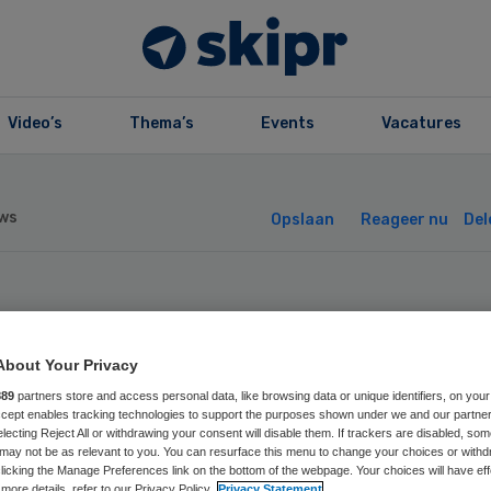
Video’s
Thema’s
Events
Vacatures
ws
Opslaan
Reageer nu
Del
rscherpt toezich
About Your Privacy
ize Shelomi
889
partners store and access personal data, like browsing data or unique identifiers, on your
Accept enables tracking technologies to support the purposes shown under we and our partne
geheven
electing Reject All or withdrawing your consent will disable them. If trackers are disabled, so
may not be as relevant to you. You can resurface this menu to change your choices or withd
licking the Manage Preferences link on the bottom of the webpage. Your choices will have eff
more details, refer to our Privacy Policy.
Privacy Statement