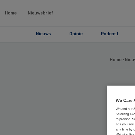
Home
Nieuwsbrief
Nieuws
Opinie
Podcast
Home
›
Nieu
Ve
We Care 
Hu
We and our
Selecting I 
op
to provide. S
ads you see 
any time by c
Website. For 