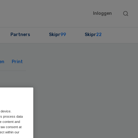
Searc
Inloggen
this
websit
Partners
Skipr
99
Skipr
22
Primary
Sidebar
en
Print
t
 device.
rs process data
me content and
raw consent at
ect within our