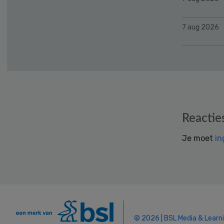
7 aug 2026
Reader
Reactie
Interactions
Je moet
in
© 2026 | BSL Media & Learn