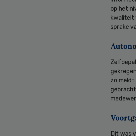
op het n
kwaliteit
sprake va
Auton
Zelfbepa
gekregen
zo meldt
gebracht,
medewer
Voortg
Dit was v