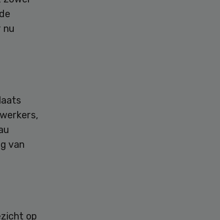
 de
r nu
laats
werkers,
eau
ng van
ezicht op