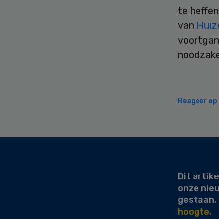
te heffen
van
Huiz
voortgan
noodzake
Reageer op d
Secondary
Sidebar
Dit artike
onze nie
gestaan.
hoogte.