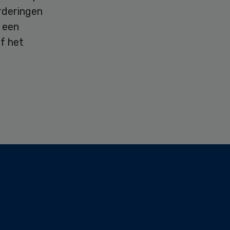
orderingen
1 een
f het