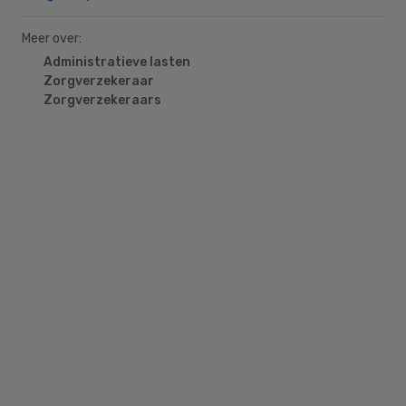
Meer over:
Administratieve lasten
Zorgverzekeraar
Zorgverzekeraars
Primary
Sidebar