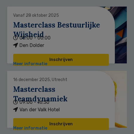
Vanaf 28 oktober 2025
Masterclass Bestuurlijke
Wijsheid
00:00 - 00:00
Den Dolder
Inschrijven
Meer informatie
16 december 2025, Utrecht
Masterclass
Teamdynamiek
09:00 - 16:30
Van der Valk Hotel
Inschrijven
Meer informatie