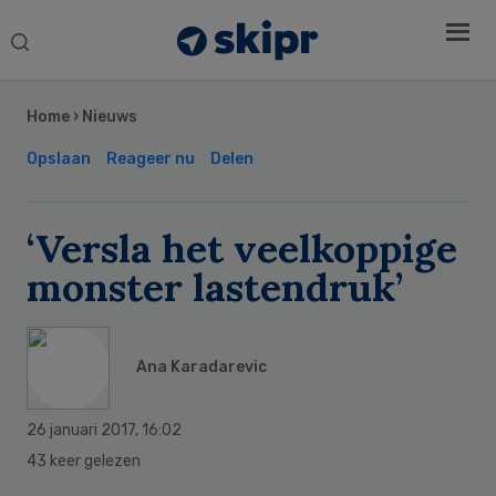
Search
this
Secondary
website
Sidebar
Home
›
Nieuws
Opslaan
Reageer nu
Delen
‘Versla het veelkoppige
monster lastendruk’
Ana Karadarevic
26 januari 2017
,
16:02
43 keer gelezen