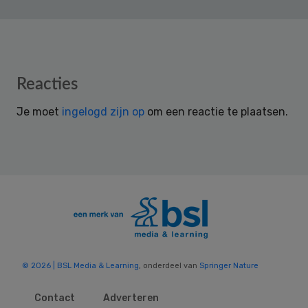
Reader
Reacties
Interactions
Je moet
ingelogd zijn op
om een reactie te plaatsen.
© 2026 | BSL Media & Learning
, onderdeel van
Springer Nature
Contact
Adverteren