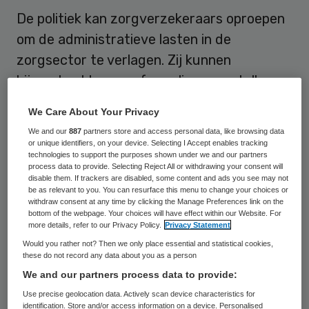
De politiek kan zorgverzekeraars oproepen
om de administratieve lasten in de
zorgsector te verlagen. Zij kunnen
bijvoorbeeld samen formulieren opstellen
voor zorgaanbieders, stelt Edwin Brugman,
We Care About Your Privacy
directeur Kennismanagement & Netwerken
We and our
887
partners store and access personal data, like browsing data
bij VvAA.
or unique identifiers, on your device. Selecting I Accept enables tracking
technologies to support the purposes shown under we and our partners
process data to provide. Selecting Reject All or withdrawing your consent will
“Iedere zorgverlener heeft met negen
disable them. If trackers are disabled, some content and ads you see may not
be as relevant to you. You can resurface this menu to change your choices or
zorgverzekeraars te maken, met ook nog
withdraw consent at any time by clicking the Manage Preferences link on the
bottom of the webpage. Your choices will have effect within our Website. For
eens een keer ontzettend verschillende
more details, refer to our Privacy Policy.
Privacy Statement
polissen”, zegt Brugman in een interview
Would you rather not? Then we only place essential and statistical cookies,
these do not record any data about you as a person
afgenomen tijdens het Nationaal Zorgdebat
We and our partners process data to provide:
dat recent in Carré plaatsvond. Alle tijd die
Use precise geolocation data. Actively scan device characteristics for
zorgverleners besteden aan
identification. Store and/or access information on a device. Personalised