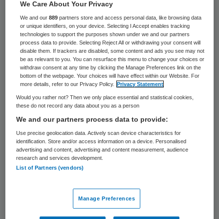
We Care About Your Privacy
Een 31-jarige man uit Polen zonder vaste
We and our
889
partners store and access personal data, like browsing data
woon- of verblijfplaats draaide in de nacht
or unique identifiers, on your device. Selecting I Accept enables tracking
technologies to support the purposes shown under we and our partners
van zaterdag op zondag om nog onbekende
process data to provide. Selecting Reject All or withdrawing your consent will
disable them. If trackers are disabled, some content and ads you see may not
reden volledig door in Den Haag. Een
be as relevant to you. You can resurface this menu to change your choices or
withdraw consent at any time by clicking the Manage Preferences link on the
onderhandelaar en een arrestatieteam
bottom of the webpage. Your choices will have effect within our Website. For
moesten eraan te pas komen om de man
more details, refer to our Privacy Policy.
Privacy Statement
Would you rather not? Then we only place essential and statistical cookies,
onder controle te brengen, meldt de politie.
these do not record any data about you as a person
We and our partners process data to provide:
De verwarde man werd aangehouden op
Use precise geolocation data. Actively scan device characteristics for
het Deltaplein. Daar ging hij door het lint en
identification. Store and/or access information on a device. Personalised
advertising and content, advertising and content measurement, audience
sloeg om zich heen. Met een ambulance
research and services development.
werd hij naar het ziekenhuis gebracht, waar
List of Partners (vendors)
hij opnieuw over de rooie ging. Hij
verschanste zich in een kamer, vernielde
Manage Preferences
daar alles wat los en vast zat en stichtte