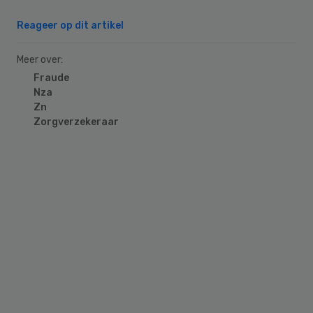
Reageer op dit artikel
Meer over:
Fraude
Nza
Zn
Zorgverzekeraar
Primary
Sidebar