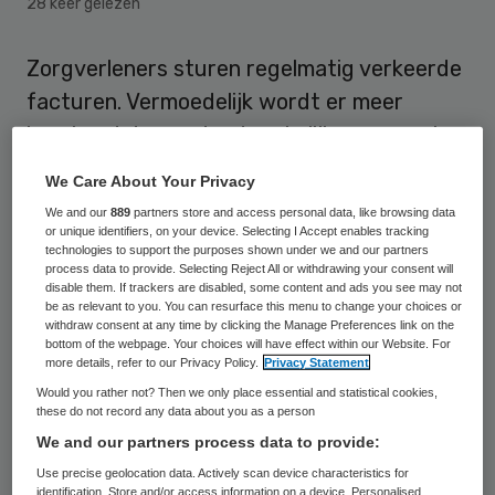
28 keer gelezen
Zorgverleners sturen regelmatig verkeerde
facturen. Vermoedelijk wordt er meer
berekend dan er daadwerkelijk aan zorg is
geleverd. En de verzekeraar laat het de
We Care About Your Privacy
klant zelf uitzoeken.
We and our
889
partners store and access personal data, like browsing data
or unique identifiers, on your device. Selecting I Accept enables tracking
Dit zijn de conclusies uit een
onderzoekje
technologies to support the purposes shown under we and our partners
process data to provide. Selecting Reject All or withdrawing your consent will
dat dagblad TC Tubantia zelf deed
. Na een
disable them. If trackers are disabled, some content and ads you see may not
be as relevant to you. You can resurface this menu to change your choices or
oproep kreeg de krant elf meldingen binnen.
withdraw consent at any time by clicking the Manage Preferences link on the
bottom of the webpage. Your choices will have effect within our Website. For
Ziekenhuis MST bracht een consult in
more details, refer to our Privacy Policy.
Privacy Statement
rekening dat eerder was afgezegd en een
Would you rather not? Then we only place essential and statistical cookies,
these do not record any data about you as a person
fysiotherapeut factureerde een bezoek
We and our partners process data to provide:
twee keer.
Use precise geolocation data. Actively scan device characteristics for
identification. Store and/or access information on a device. Personalised