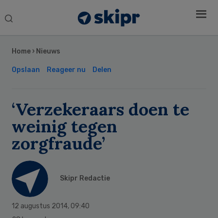
Search
this
Secondary
website
Sidebar
Home
›
Nieuws
Opslaan
Reageer nu
Delen
‘Verzekeraars doen te
weinig tegen
zorgfraude’
Skipr Redactie
12 augustus 2014
,
09:40