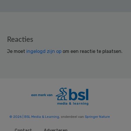
Reader
Reacties
Interactions
Je moet
ingelogd zijn op
om een reactie te plaatsen.
© 2026 | BSL Media & Learning
, onderdeel van
Springer Nature
Contact
Adverteren