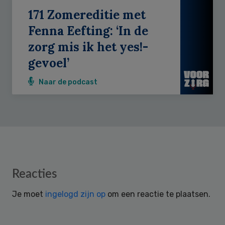
171 Zomereditie met
Fenna Eefting: ‘In de
zorg mis ik het yes!-
gevoel’
Naar de podcast
Reader
Reacties
Interactions
Je moet
ingelogd zijn op
om een reactie te plaatsen.