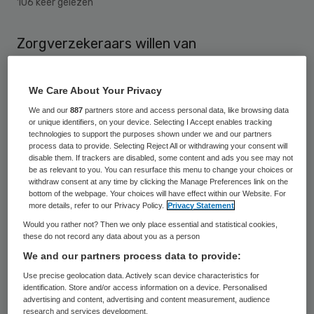
106 keer gelezen
Zorgverzekeraars willen van
budgethouders met overgangsrecht in
2015 binnen twee weken de aanvraag voor
We Care About Your Privacy
het nieuwe persoonsgebonden budget
We and our
887
partners store and access personal data, like browsing data
or unique identifiers, on your device. Selecting I Accept enables tracking
(pgb) ontvangen. Volgens Per Saldo is dit
technologies to support the purposes shown under we and our partners
voor budgethouders een veel te korte
process data to provide. Selecting Reject All or withdrawing your consent will
disable them. If trackers are disabled, some content and ads you see may not
termijn. Ook heeft de belangenvereniging
be as relevant to you. You can resurface this menu to change your choices or
withdraw consent at any time by clicking the Manage Preferences link on the
geprotesteerd tegen de “dreigende taal” in
bottom of the webpage. Your choices will have effect within our Website. For
more details, refer to our Privacy Policy.
Privacy Statement
de brief die de zorgverzekeraars hierover
Would you rather not? Then we only place essential and statistical cookies,
hebben gestuurd.
these do not record any data about you as a person
We and our partners process data to provide:
Budgethouders schrikken volgens
Per
Use precise geolocation data. Actively scan device characteristics for
Saldo
van de korte termijn waarin de
identification. Store and/or access information on a device. Personalised
advertising and content, advertising and content measurement, audience
aanvraag geregeld moet worden en van het
research and services development.