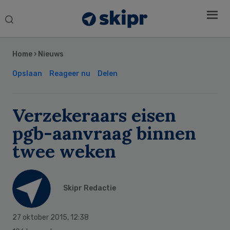
Search
this
Secondary
website
Sidebar
Home
›
Nieuws
Opslaan
Reageer nu
Delen
Verzekeraars eisen
pgb-aanvraag binnen
twee weken
Skipr Redactie
27 oktober 2015
,
12:38