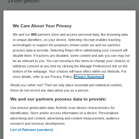
24 keer gelezen
Zorgverzekeraars houden de prijzen van
We Care About Your Privacy
aanvullende verzekeringen laag door in de
We and our
889
partners store and access personal data, like browsing data
dekking te schrappen. Er worden
or unique identifiers, on your device. Selecting I Accept enables tracking
technologies to support the purposes shown under we and our partners
bijvoorbeeld minder behandelingen voor een
process data to provide. Selecting Reject All or withdrawing your consent will
fysiotherapeut of minder geld voor een
disable them. If trackers are disabled, some content and ads you see may not
be as relevant to you. You can resurface this menu to change your choices or
beugel vergoed, meldt
withdraw consent at any time by clicking the Manage Preferences link on the
bottom of the webpage. Your choices will have effect within our Website. For
verzekeringsvergelijkingssite Zorgkiezer op
more details, refer to our Privacy Policy.
Privacy Statement
dinsdag 14 november.
Would you rather not? Then we only place essential and statistical cookies,
these do not record any data about you as a person
Ook de verschillen voor de basisverzekering
We and our partners process data to provide:
nemen toe. Sommige verzekeraars
Use precise geolocation data. Actively scan device characteristics for
identification. Store and/or access information on a device. Personalised
verlaagden de prijs, terwijl die bij anderen
advertising and content, advertising and content measurement, audience
research and services development.
gelijk blijft of juist stijgt. De gemiddelde
List of Partners (vendors)
premie voor het basispakket is rond de 112