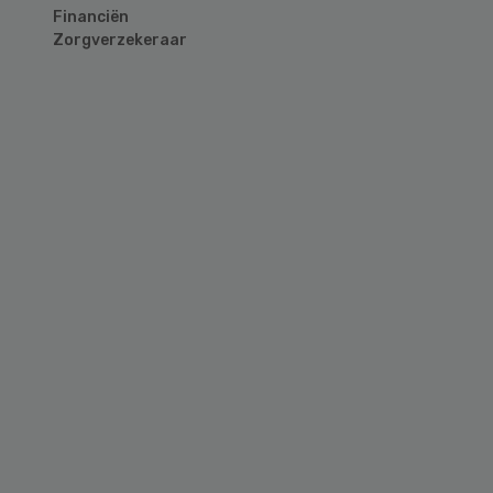
Financiën
Zorgverzekeraar
Primary
Sidebar