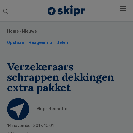
Search
this
Secondary
website
Sidebar
Home
›
Nieuws
Opslaan
Reageer nu
Delen
Verzekeraars
schrappen dekkingen
extra pakket
Skipr Redactie
14 november 2017
,
10:01