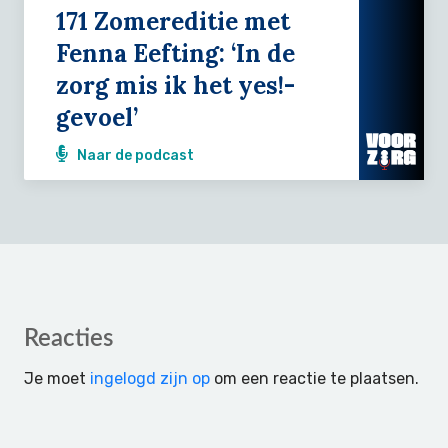
171 Zomereditie met
Fenna Eefting: ‘In de
zorg mis ik het yes!-
gevoel’
Naar de podcast
Reader
Reacties
Interactions
Je moet
ingelogd zijn op
om een reactie te plaatsen.