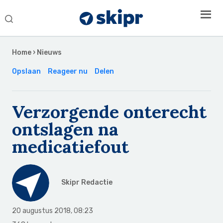
Search
this
Secondary
website
Sidebar
Home
›
Nieuws
Opslaan
Reageer nu
Delen
Verzorgende onterecht
ontslagen na
medicatiefout
Skipr Redactie
20 augustus 2018
,
08:23