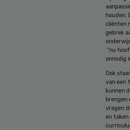
aanpassin
houden. 
cliënten 
gebrek a
onderwij
“nu hoofd
onnodig i
Ook staa
van een t
kunnen d
brengen 
vragen de
en taken
curriculu