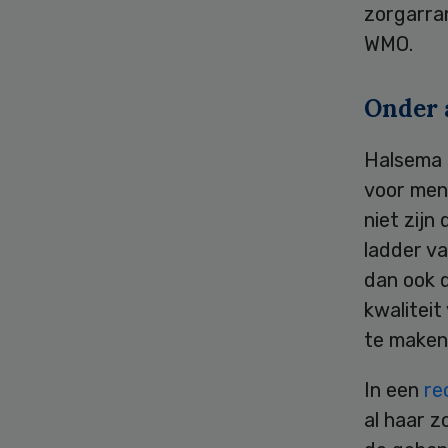
zorgarra
WMO.
Onder 
Halsema 
voor mens
niet zij
ladder van
dan ook d
kwalitei
te maken 
In een
re
al haar z