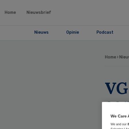
Home
Nieuwsbrief
Nieuws
Opinie
Podcast
Home
›
Nieu
VG
aa
ge
We Care 
We and our
Selecting I 