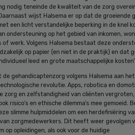
g nodig teneinde de kwaliteit van de zorg overei
Daarnaast wijst Halsema er op dat de groeiende 
met een licht verstandelijke beperking in de knel 
an ondersteuning op het gebied van inkomen, wo
s of werk. Volgens Halsema bestaat deze onderst
zakelijk op papier (en niet in de praktijk) en dat 
ndividueel leed en grote maatschappelijke kosten”
t de gehandicaptenzorg volgens Halsema aan het
echnologische revolutie. Apps, robotica en domot
e zorg en zelfstandigheid van cliënten vergroten
ook risico’s en ethische dilemma’s mee gemoeid. 
ze slimme hulpmiddelen om een herdefiniëring van
 van zorgmedewerkers. Dit heeft weer gevolgen v
m op opleidingen, als ook voor de huidige