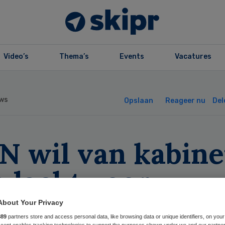
Video’s
Thema’s
Events
Vacatures
ws
Opslaan
Reageer nu
Del
N wil van kabine
ndacht voor
handicaptenzorg
About Your Privacy
889
partners store and access personal data, like browsing data or unique identifiers, on your
Accept enables tracking technologies to support the purposes shown under we and our partne