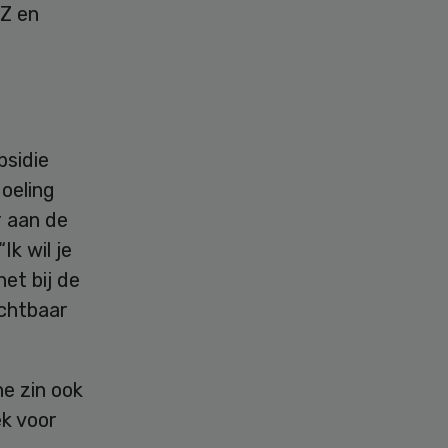
Z en
bsidie
oeling
r aan de
Ik wil je
et bij de
ichtbaar
e zin ook
ek voor