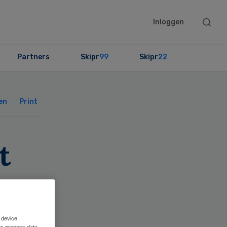
Searc
Inloggen
this
websit
Partners
Skipr
99
Skipr
22
Primary
Sidebar
en
Print
t
 device.
rs process data