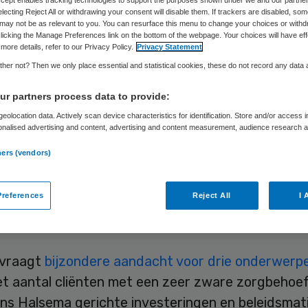
electing Reject All or withdrawing your consent will disable them. If trackers are disabled, so
may not be as relevant to you. You can resurface this menu to change your choices or withd
licking the Manage Preferences link on the bottom of the webpage. Your choices will have eff
Skipr Redactie
24 oktober 2017
,
11:18
53 keer gelezen
more details, refer to our Privacy Policy.
Privacy Statement
her not? Then we only place essential and statistical cookies, these do not record any data
r partners process data to provide:
iging Gehandicaptenzorg Nederland is ‘verontrust
eolocation data. Actively scan device characteristics for identification. Store and/or access 
 dat gehandicaptenzorg in het nieuwe kabinet wor
onalised advertising and content, advertising and content measurement, audience research 
.
racht bij de beoogde Minister voor Ouderenzorg.
ners (vendors)
er Femke Halsema dringt in een brief aan formate
n op “een voorname plaats” voor de gehandicapte
references
Reject All
I 
de portefeuilleverdeling als in de financiële en inh
en.
 vraagt
bijzondere aandacht voor drie onderwerp
t aantal cliënten met een zeer zware zorgbehoef
ens Halsema gerichte investeringen en beleidsmat