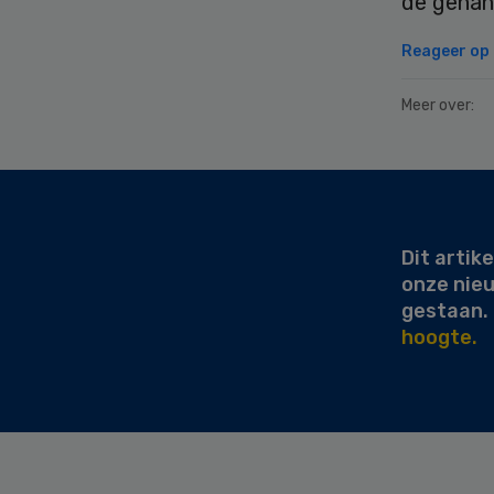
de geha
Reageer op d
Meer over:
Secondary
Sidebar
Dit artike
onze nie
gestaan.
hoogte.