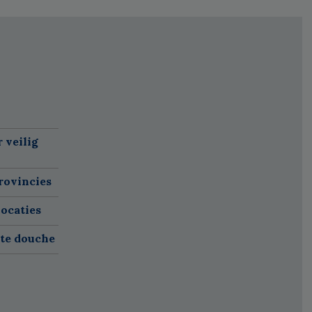
 veilig
rovincies
ocaties
ete douche