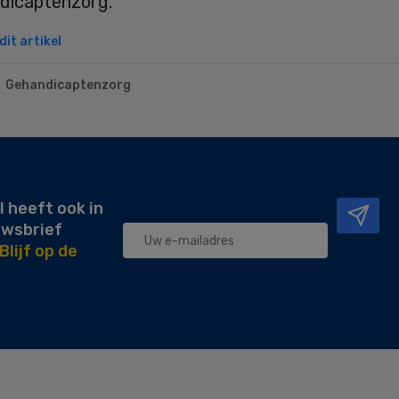
ndicaptenzorg.
it artikel
Gehandicaptenzorg
l heeft ook in
uwsbrief
Blijf op de