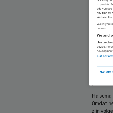
to provide. S
ads you see 
any time by c
Website. For 
Would you rat
person
We and ou
De Veren
Use precise g
het feit
device. Pers
development
ondergeb
List of Part
Voorzitt
Rutte aa
Manage P
zowel in 
prioriteit
Halsema
Omdat he
zijn volg