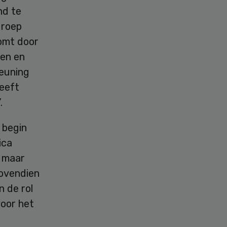
nd te
groep
komt door
nen en
euning
geeft
.
 begin
ica
, maar
Bovendien
 de rol
oor het