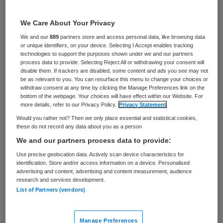
62 keer gelezen
We Care About Your Privacy
Ziekenhuis Bernhoven in Uden heeft op
We and our
889
partners store and access personal data, like browsing data
aangeven van zorgverzekeraar VGZ
or unique identifiers, on your device. Selecting I Accept enables tracking
technologies to support the purposes shown under we and our partners
maatregelen genomen om de wachttijden
process data to provide. Selecting Reject All or withdrawing your consent will
disable them. If trackers are disabled, some content and ads you see may not
voor maag-darm-leverpatiënten (MDL-
be as relevant to you. You can resurface this menu to change your choices or
withdraw consent at any time by clicking the Manage Preferences link on the
patiënten) te bekorten. Bernhoven verlengt
bottom of the webpage. Your choices will have effect within our Website. For
de dagelijkse poli-spreekuren en plant voor
more details, refer to our Privacy Policy.
Privacy Statement
patiënten die verzekerd zijn bij VGZ
Would you rather not? Then we only place essential and statistical cookies,
these do not record any data about you as a person
spreekuren op enkele zaterdagen.
We and our partners process data to provide:
Use precise geolocation data. Actively scan device characteristics for
VGZ-verzekerden die bij andere
identification. Store and/or access information on a device. Personalised
advertising and content, advertising and content measurement, audience
ziekenhuizen op de MDL-wachtlijst staan,
research and services development.
kunnen bij Bernhoven eveneens eerder
List of Partners (vendors)
terecht. Volgens VGZ hebben ook andere
wachtenden voordeel van de maatregelen.
Manage Preferences