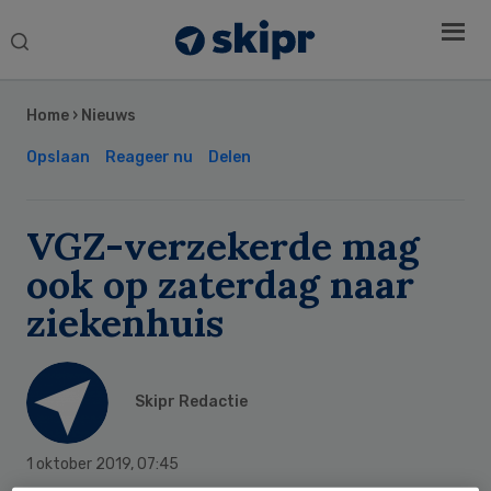
Search
this
Secondary
website
Sidebar
Home
›
Nieuws
Opslaan
Reageer nu
Delen
VGZ-verzekerde mag
ook op zaterdag naar
ziekenhuis
Skipr Redactie
1 oktober 2019
,
07:45