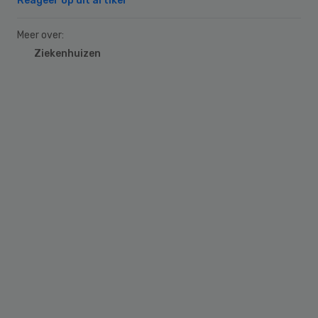
Reageer op dit artikel
Meer over:
Ziekenhuizen
Primary
Sidebar