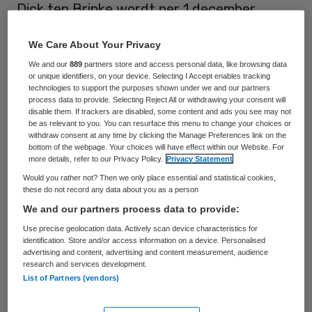
Dick ten Brinke wordt per 1 december
interim bestuurder bij Viattence. Hij neemt
We Care About Your Privacy
de taken over van Laurent de Vries, die is
We and our
889
partners store and access personal data, like browsing data
overgestapt naar het Summa College voor
or unique identifiers, on your device. Selecting I Accept enables tracking
technologies to support the purposes shown under we and our partners
MBO opleidingen in de regio Eindhoven.
process data to provide. Selecting Reject All or withdrawing your consent will
disable them. If trackers are disabled, some content and ads you see may not
be as relevant to you. You can resurface this menu to change your choices or
withdraw consent at any time by clicking the Manage Preferences link on the
De belangrijkste opdracht voor Ten Brinke is
bottom of the webpage. Your choices will have effect within our Website. For
het helpen uitvoeren van het inmiddels
more details, refer to our Privacy Policy.
Privacy Statement
Would you rather not? Then we only place essential and statistical cookies,
opgestelde Jaar- Kwaliteitsplan 2020. De
these do not record any data about you as a person
uitgezette koers wordt daarmee gewoon
We and our partners process data to provide:
voortgezet, zo laat de organisatie weten.
Use precise geolocation data. Actively scan device characteristics for
identification. Store and/or access information on a device. Personalised
advertising and content, advertising and content measurement, audience
Ten Brinke is zijn loopbaan gestart als
research and services development.
psychiatrisch verpleegkundige heeft in het
List of Partners (vendors)
verleden gewerkt als directeur bij Sensire