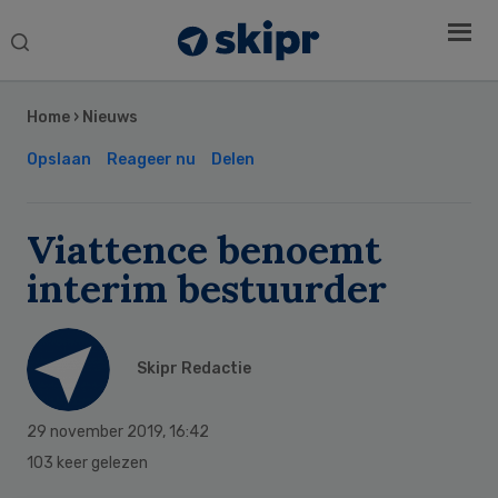
Search
this
Secondary
website
Sidebar
Home
›
Nieuws
Opslaan
Reageer nu
Delen
Viattence benoemt
interim bestuurder
Skipr Redactie
29 november 2019
,
16:42
103 keer gelezen