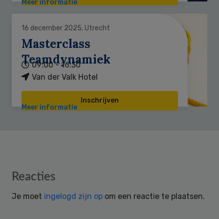
Meer informatie
16 december 2025, Utrecht
Masterclass
Teamdynamiek
09:00 - 16:30
Van der Valk Hotel
Inschrijven
Meer informatie
Reader
Reacties
Interactions
Je moet
ingelogd zijn op
om een reactie te plaatsen.