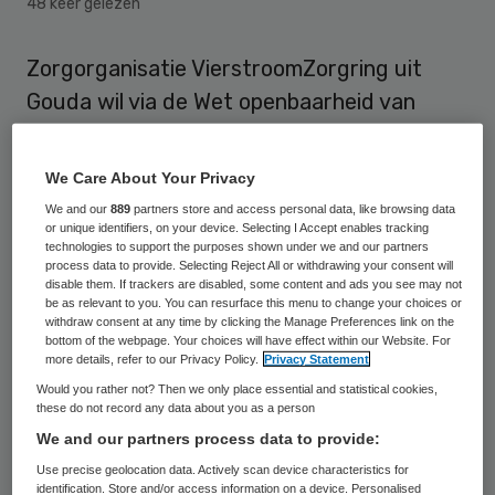
48 keer gelezen
Zorgorganisatie VierstroomZorgring uit
Gouda wil via de Wet openbaarheid van
bestuur (Wob) inzicht krijgen in
documenten van VWS over Buurtzorg
We Care About Your Privacy
Nederland. De zorgverlener wil weten
We and our
889
partners store and access personal data, like browsing data
or unique identifiers, on your device. Selecting I Accept enables tracking
welke aparte uitzonderingsregelingen of
technologies to support the purposes shown under we and our partners
subsidie-afspraken het ministerie van VWS
process data to provide. Selecting Reject All or withdrawing your consent will
disable them. If trackers are disabled, some content and ads you see may not
met Buurtzorg Nederland afgesproken
be as relevant to you. You can resurface this menu to change your choices or
withdraw consent at any time by clicking the Manage Preferences link on the
heeft.
bottom of the webpage. Your choices will have effect within our Website. For
more details, refer to our Privacy Policy.
Privacy Statement
Would you rather not? Then we only place essential and statistical cookies,
Businesscase Buurtzorg openbaar
these do not record any data about you as a person
We and our partners process data to provide:
Buurtzorg Nederland
ontkent het bestaan
Use precise geolocation data. Actively scan device characteristics for
identification. Store and/or access information on a device. Personalised
van aparte afspraken tussen Buurtzorg