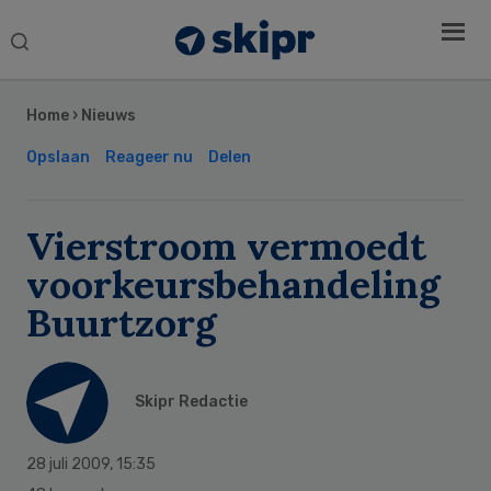
Search
this
Secondary
website
Sidebar
Home
›
Nieuws
Opslaan
Reageer nu
Delen
Vierstroom vermoedt
voorkeursbehandeling
Buurtzorg
Skipr Redactie
28 juli 2009
,
15:35