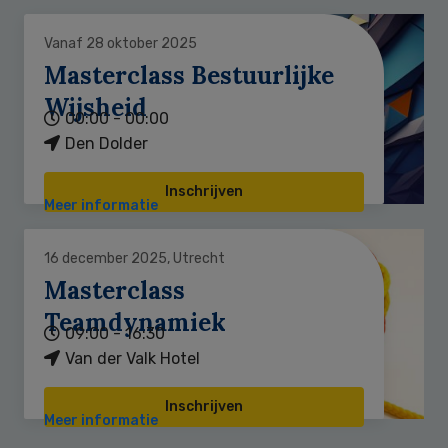
Vanaf 28 oktober 2025
Masterclass Bestuurlijke
Wijsheid
00:00 - 00:00
Den Dolder
Inschrijven
Meer informatie
16 december 2025, Utrecht
Masterclass
Teamdynamiek
09:00 - 16:30
Van der Valk Hotel
Inschrijven
Meer informatie