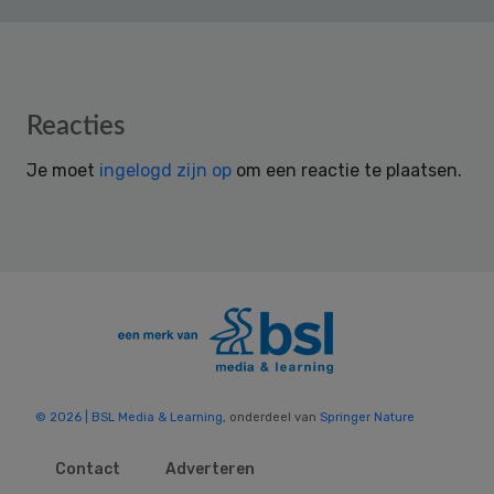
Reader
Reacties
Interactions
Je moet
ingelogd zijn op
om een reactie te plaatsen.
© 2026 | BSL Media & Learning
, onderdeel van
Springer Nature
Contact
Adverteren