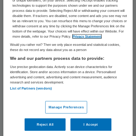
or unique identifiers, on your device. Selecting I Accept enables tracking
nodig om het groeiende probleem van
technologies to support the purposes shown under we and our partners
resistentie tegen te gaan. Fabrikanten zien
process data to provide. Selecting Reject All or withdrawing your consent will
disable them. If trackers are disabled, some content and ads you see may not
namelijk vaak geen goed verdienmodel in de
be as relevant to you. You can resurface this menu to change your choices or
withdraw consent at any time by clicking the Manage Preferences link on the
ontwikkeling van deze medicijnen.
bottom of the webpage. Your choices will have effect within our Website. For
more details, refer to our Privacy Policy.
Privacy Statement
Dat maakt het kabinet bekend tijdens de
Would you rather not? Then we only place essential and statistical cookies,
these do not record any data about you as a person
internationale ministeriële conferentie over
We and our partners process data to provide:
antibioticaresistentie in Noordwijk op 19 en
Use precise geolocation data. Actively scan device characteristics for
20 juni.
identification. Store and/or access information on a device. Personalised
advertising and content, advertising and content measurement, audience
research and services development.
Om resistentie te voorkomen, is het
List of Partners (vendors)
belangrijk dat er nieuwe antibiotica op de
markt komen. Voor farmaceuten is het
Manage Preferences
verdienmodel hiervan vaak niet interessant
– hoge ontwikkelingskosten, relatief lage
Reject All
I Accept
opbrengsten -, waardoor zorgverleners