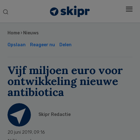
Search
this
Secondary
website
Sidebar
Home
›
Nieuws
Opslaan
Reageer nu
Delen
Vijf miljoen euro voor
ontwikkeling nieuwe
antibiotica
Skipr Redactie
20 juni 2019
,
09:16