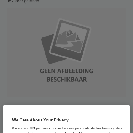
167 keer gelezen
De Nederlandse regering draagt de
komende vijf jaar 5 miljoen euro bij aan de
We Care About Your Privacy
ontwikkeling van nieuwe antibiotica. Die zijn
We and our
889
partners store and access personal data, like browsing data