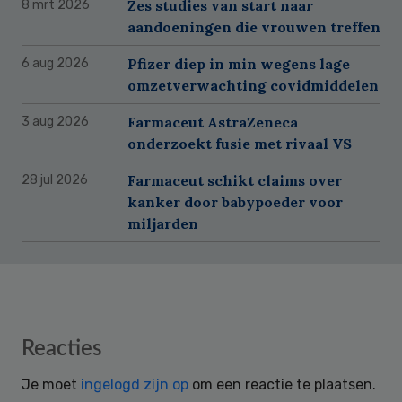
Zes studies van start naar
8 mrt 2026
aandoeningen die vrouwen treffen
Pfizer diep in min wegens lage
6 aug 2026
omzetverwachting covidmiddelen
Farmaceut AstraZeneca
3 aug 2026
onderzoekt fusie met rivaal VS
Farmaceut schikt claims over
28 jul 2026
kanker door babypoeder voor
miljarden
Reader
Reacties
Interactions
Je moet
ingelogd zijn op
om een reactie te plaatsen.