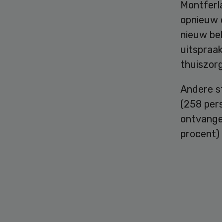
Montferl
opnieuw 
nieuw be
uitspraa
thuiszorg
Andere s
(258 per
ontvange
procent)