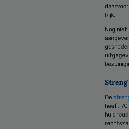
daarvoor
Rijk.
Nog niet
aangeven
gesneden
uitgegev
bezuinig
Streng
De
stren
heeft 70
huishoudh
rechtszak