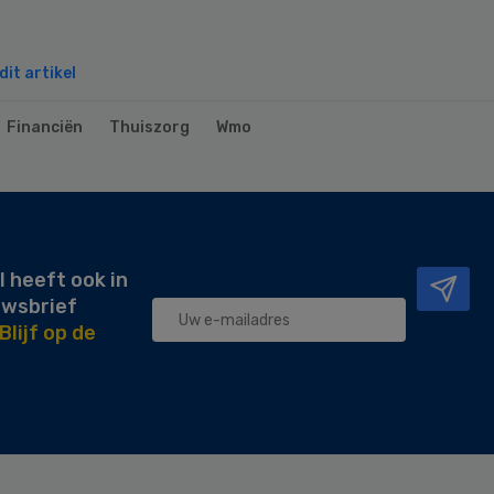
it artikel
Financiën
Thuiszorg
Wmo
l heeft ook in
uwsbrief
Blijf op de