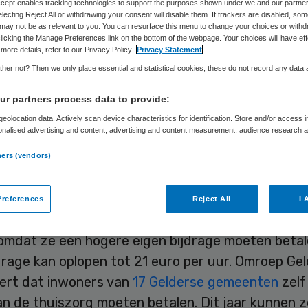
Accept enables tracking technologies to support the purposes shown under we and our partne
electing Reject All or withdrawing your consent will disable them. If trackers are disabled, so
may not be as relevant to you. You can resurface this menu to change your choices or withd
licking the Manage Preferences link on the bottom of the webpage. Your choices will have eff
Skipr Redactie
22 februari 2016
,
15:03
25 keer gelezen
more details, refer to our Privacy Policy.
Privacy Statement
her not? Then we only place essential and statistical cookies, these do not record any data
r partners process data to provide:
nd Gelderlanders zijn in 2015 hun huishoudelijke h
eolocation data. Actively scan device characteristics for identification. Store and/or access 
akt door de bezuinigingen in de zorg. Dat blijkt ui
onalised advertising and content, advertising and content measurement, audience research 
k van Omroep Gelderland onder de 54 Gelderse
.
ners (vendors)
en.
getroffen Gelderlanders zijn niet alleen mensen d
references
Reject All
I 
r toegewezen hebben gekregen, maar ook mense
omdat ze een hogere eigen bijdrage moeten betal
drage kan oplopen tot 21 euro per uur. Omroep Ge
ert dat inwoners van
17 Gelderse gemeenten
zelf
n de thuiszorg moeten betalen. Dit jaar kunnen z