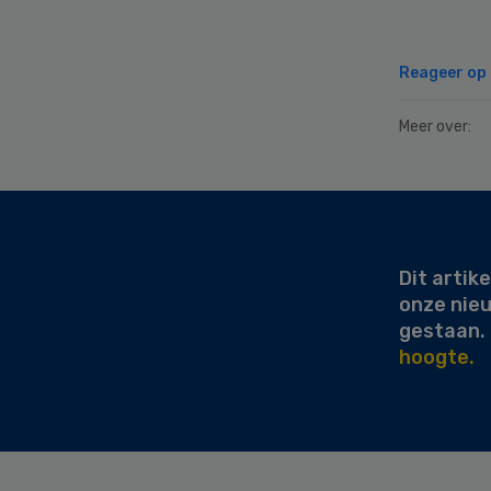
Reageer op d
Meer over:
Secondary
Sidebar
Dit artike
onze nie
gestaan.
hoogte.