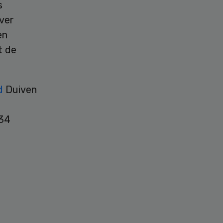
s
ver
en
t de
nd
Duiven
 34