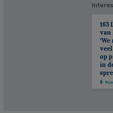
Interes
163 
van
‘We
veel
op p
in d
spr
Naa