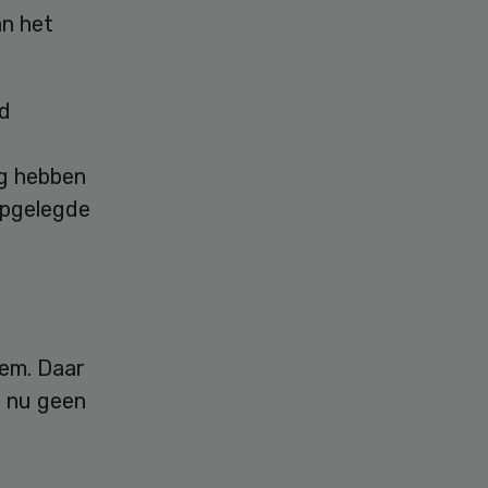
an het
nd
rg hebben
opgelegde
hem. Daar
, nu geen