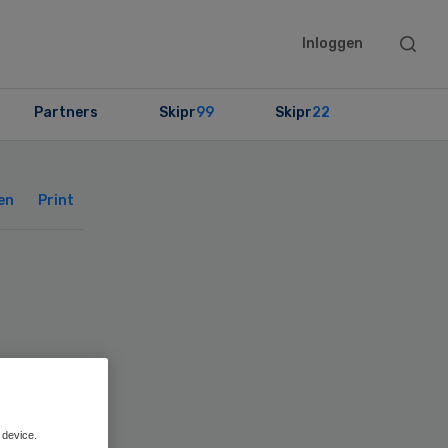
Searc
Inloggen
this
websit
Partners
Skipr
99
Skipr
22
Primary
Sidebar
en
Print
’
 device.