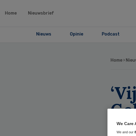
Home
Nieuwsbrief
Nieuws
Opinie
Podcast
Home
›
Nieu
‘Vi
Ge
ver
We Care 
We and our