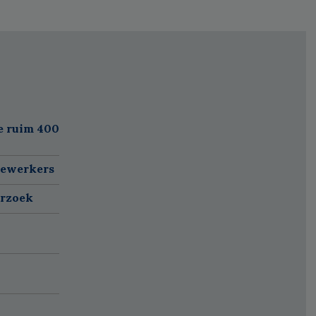
e ruim 400
dewerkers
erzoek