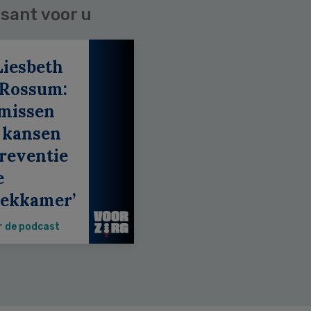
sant voor u
Liesbeth
 Rossum:
 missen
 kansen
reventie
e
eekkamer’
r de podcast