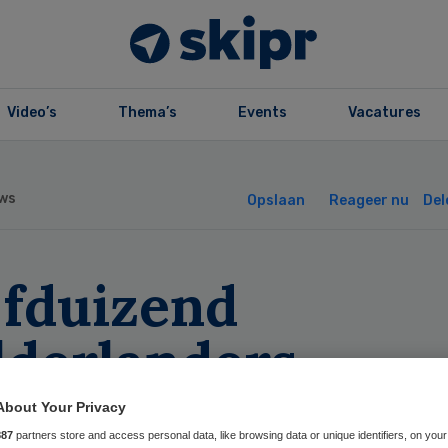
Video’s
Thema’s
Events
Vacatures
ws
Opslaan
Reageer nu
Del
jfduizend
lderlanders
liezen thuishulp
About Your Privacy
887
partners store and access personal data, like browsing data or unique identifiers, on your