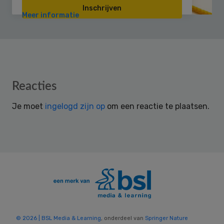
Inschrijven
Meer informatie
Reader
Reacties
Interactions
Je moet
ingelogd zijn op
om een reactie te plaatsen.
© 2026 | BSL Media & Learning
, onderdeel van
Springer Nature