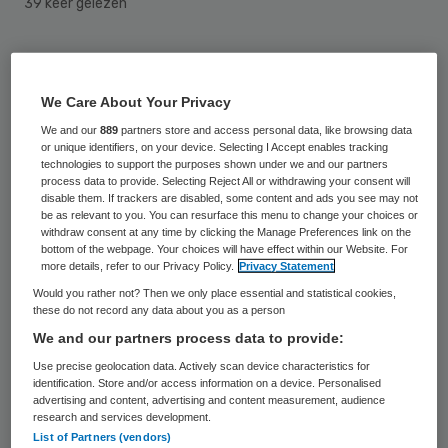
39 keer gelezen
Clinique Dr. Don in Hengelo mag voorlopig
geen operaties meer uitvoeren. De
We Care About Your Privacy
Inspectie voor de Gezondheidszorg (IGZ)
We and our
889
partners store and access personal data, like browsing data
heeft de particuliere kliniek op de vingers
or unique identifiers, on your device. Selecting I Accept enables tracking
technologies to support the purposes shown under we and our partners
getikt. Volgens de inspectie is bij onderzoek
process data to provide. Selecting Reject All or withdrawing your consent will
disable them. If trackers are disabled, some content and ads you see may not
gebleken dat de cosmetische kliniek zich
be as relevant to you. You can resurface this menu to change your choices or
withdraw consent at any time by clicking the Manage Preferences link on the
niet houdt aan de normen. Hierdoor is de
bottom of the webpage. Your choices will have effect within our Website. For
patiëntveiligheid in gevaar.
more details, refer to our Privacy Policy.
Privacy Statement
Would you rather not? Then we only place essential and statistical cookies,
these do not record any data about you as a person
Medische hulpmiddelen (instrumenten) voor
We and our partners process data to provide:
de ingrepen worden bij de kliniek niet
Use precise geolocation data. Actively scan device characteristics for
correct gereinigd. Ook is de apparatuur die
identification. Store and/or access information on a device. Personalised
advertising and content, advertising and content measurement, audience
Dr. Don gebruikt niet goed onderhouden. De
research and services development.
anesthesieapparatuur was vies en stoffig.
List of Partners (vendors)