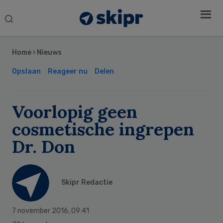
Search
this
Secondary
website
Sidebar
Home
›
Nieuws
Opslaan
Reageer nu
Delen
Voorlopig geen
cosmetische ingrepen
Dr. Don
Skipr Redactie
7 november 2016
,
09:41