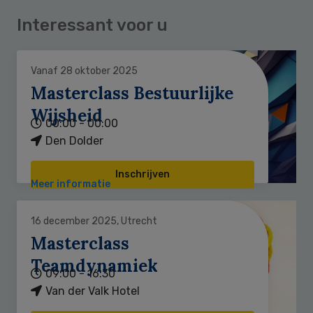
Interessant voor u
Vanaf 28 oktober 2025
Masterclass Bestuurlijke
Wijsheid
00:00 - 00:00
Den Dolder
Inschrijven
Meer informatie
16 december 2025, Utrecht
Masterclass
Teamdynamiek
09:00 - 16:30
Van der Valk Hotel