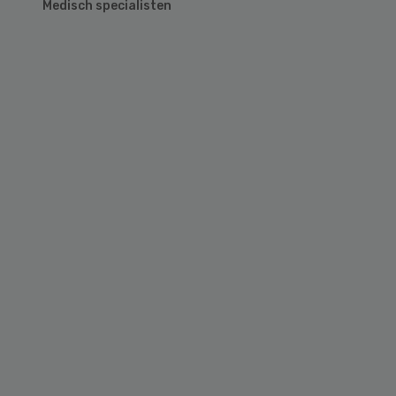
Medisch specialisten
Primary
Sidebar