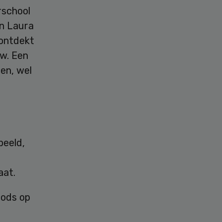
erschool
an Laura
 ontdekt
uw. Een
nen, wel
peeld,
aat.
oods op