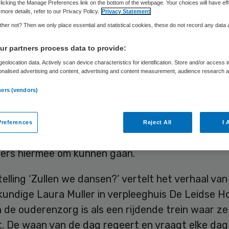
licking the Manage Preferences link on the bottom of the webpage. Your choices will have eff
more details, refer to our Privacy Policy.
Privacy Statement
her not? Then we only place essential and statistical cookies, these do not record any data
Skipr Redactie
2 mei 2013
,
09:21
28 keer gelezen
r partners process data to provide:
eolocation data. Actively scan device characteristics for identification. Store and/or access 
onalised advertising and content, advertising and content measurement, audience research 
roep plezant en heeft in samenwerking met Bra
.
stelling gemaakt over werken in de ouderenzorg. 
ners (vendors)
g van deze voorstelling houden beide organisatie
iebijeenkomst over de dilemma’s waar werknemers 
references
Reject All
I 
org mee te maken krijgen in hun loopbaan en hoe
ers hiermee om kunnen gaan.
elling ‘Zullen we dansen?’ vertelt het verhaal van
undige Laura Muller in verpleeghuis De Leidse Ho
 de ouderenzorg is als een rijdende trein waar ze 
t. De waan van de dag regeert en vraagt elke dag