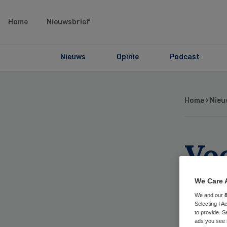
Home
Nieuwsbrief
Nieuws
Opinie
Podcast
Home
›
Nieu
Voo
ou
We Care 
We and our
ins
Selecting I 
to provide. S
ads you see 