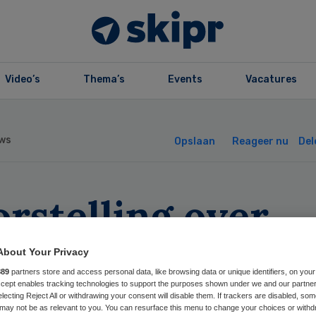
Video’s
Thema’s
Events
Vacatures
ws
Opslaan
Reageer nu
Del
rstelling over
derenzorg
About Your Privacy
889
partners store and access personal data, like browsing data or unique identifiers, on your
pireert bestuurd
Accept enables tracking technologies to support the purposes shown under we and our partne
electing Reject All or withdrawing your consent will disable them. If trackers are disabled, so
may not be as relevant to you. You can resurface this menu to change your choices or withd