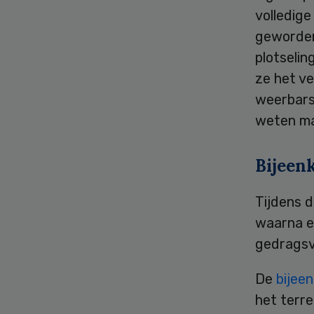
volledige
geworden
plotseli
ze het v
weerbarst
weten maa
Bijeen
Tijdens d
waarna e
gedragsv
De
bijee
het terre