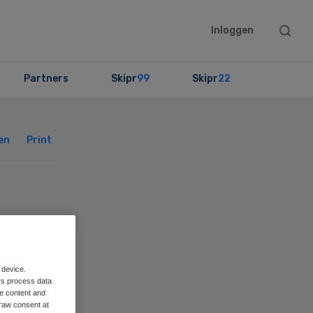
Searc
Inloggen
this
websit
Partners
Skipr
99
Skipr
22
Primary
Sidebar
en
Print
 device.
er
rs process data
me content and
raw consent at