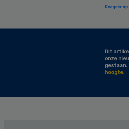
Reageer op d
Secondary
Sidebar
Dit artike
onze nie
gestaan.
hoogte.