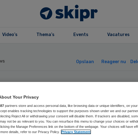
Video’s
Thema’s
Events
Vacatures
ws
Opslaan
Reageer nu
Del
orzitter KNMG
About Your Privacy
edt terug
887
partners store and access personal data, like browsing data or unique identifiers, on your
Accept enables tracking technologies to support the purposes shown under we and our partne
electing Reject All or withdrawing your consent will disable them. If trackers are disabled, so
may not be as relevant to you. You can resurface this menu to change your choices or withd
licking the Manage Preferences link on the bottom of the webpage. Your choices will have eff
more details, refer to our Privacy Policy.
Privacy Statement