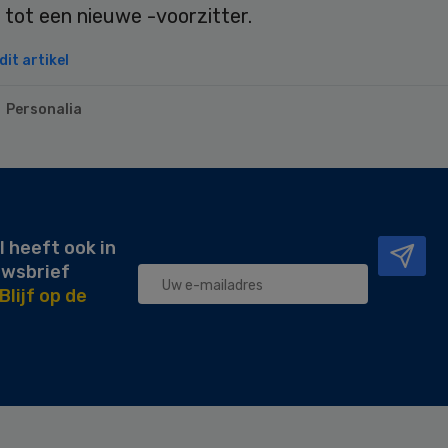
n tot een nieuwe -voorzitter.
it artikel
Personalia
l heeft ook in
uwsbrief
Blijf op de