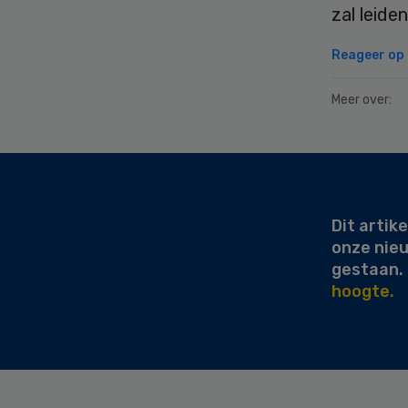
zal leide
Reageer op d
Meer over:
Secondary
Sidebar
Dit artike
onze nie
gestaan.
hoogte.