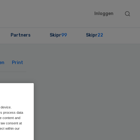
Searc
Inloggen
this
websit
Partners
Skipr
99
Skipr
22
Primary
Sidebar
en
Print
 device.
rs process data
me content and
raw consent at
ect within our