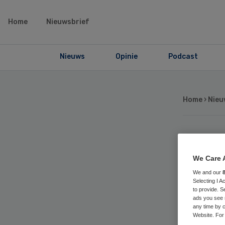
Home
Nieuwsbrief
Nieuws
Opinie
Podcast
Home
›
Nieu
Vo
We Care 
tre
We and our
Selecting I 
to provide. S
ads you see 
any time by c
Website. For 