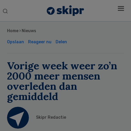
Search
this
Secondary
website
Sidebar
Home
›
Nieuws
Opslaan
Reageer nu
Delen
Vorige week weer zo’n
2000 meer mensen
overleden dan
gemiddeld
Skipr Redactie