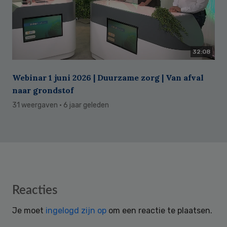
32:08
Webinar 1 juni 2026 | Duurzame zorg | Van afval
naar grondstof
31 weergaven
· 6 jaar geleden
Reader
Reacties
Interactions
Je moet
ingelogd zijn op
om een reactie te plaatsen.