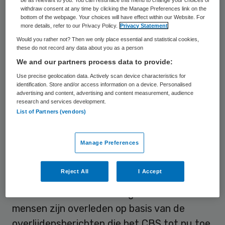
bevestigde coronadoden. Bij het RIVM zijn
withdraw consent at any time by clicking the Manage Preferences link on the
892 mensen bekend die in week 15 zijn
bottom of the webpage. Your choices will have effect within our Website. For
more details, refer to our Privacy Policy.
Privacy Statement
overleden aan Covid-19. Onderzoekers
Would you rather not? Then we only place essential and statistical cookies,
vermoeden dat het werkelijke aantal
these do not record any data about you as a person
dodelijke slachtoffers van het virus hoger
We and our partners process data to provide:
ligt. De mensen die zijn overleden aan het
Use precise geolocation data. Actively scan device characteristics for
identification. Store and/or access information on a device. Personalised
virus, maar hier niet op zijn getest,
advertising and content, advertising and content measurement, audience
research and services development.
belanden namelijk niet in de statistieken.
List of Partners (vendors)
Een manier om in te schatten hoeveel
mensen daadwerkelijk zijn overleden aan
Manage Preferences
Covid-19, is door te kijken hoeveel hoger
dan gebruikelijk het sterftecijfer ligt.
Reject All
I Accept
De onderzoekers hebben geschat hoeveel
mensen zijn overleden op basis van de
overlijdensberichten die het CBS tot nu toe