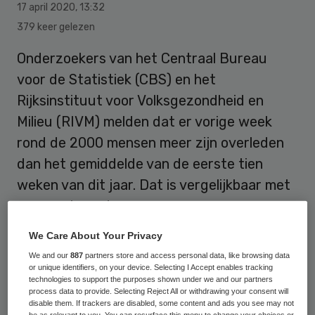
17 april 2020
,
13:32
379 keer gelezen
Onderzoekers van het Centraal Bureau
voor de Statistiek (CBS) en het
Rijksinstituut voor Volksgezondheid en
Milieu (RIVM) melden dat er vorige week
rond de 2000 mensen meer zijn overleden
dan het gemiddelde van de eerste tien
weken van dit jaar. Dat is vergelijkbaar met
een week eerder.
We Care About Your Privacy
Ook in week 15 (6 tot en met 12 april) zijn in
We and our
887
partners store and access personal data, like browsing data
or unique identifiers, on your device. Selecting I Accept enables tracking
totaal meer mensen overleden dan te
technologies to support the purposes shown under we and our partners
process data to provide. Selecting Reject All or withdrawing your consent will
verwachten valt op basis van het aantal
disable them. If trackers are disabled, some content and ads you see may not
be as relevant to you. You can resurface this menu to change your choices or