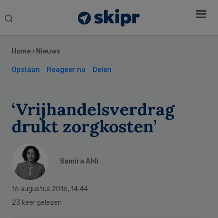
Search
this
Secondary
website
Sidebar
Home
›
Nieuws
Opslaan
Reageer nu
Delen
‘Vrijhandelsverdrag
drukt zorgkosten’
Samira Ahli
16 augustus 2016
,
14:44
23 keer gelezen