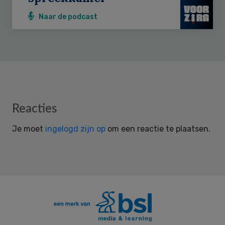
Naar de podcast
Reader
Reacties
Interactions
Je moet
ingelogd zijn op
om een reactie te plaatsen.