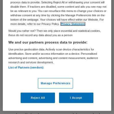
medische hulpmiddelen en medicijnen. Het
process data to provide. Selecting Reject All or withdrawing your consent will
disable them. If trackers are disabled, some content and ads you see may not
vrijhandelsverdrag tussen de VS en de EU
be as relevant to you. You can resurface this menu to change your choices or
withdraw consent at any time by clicking the Manage Preferences link on the
neemt onder meer de import- en
bottom of the webpage. Your choices will have effect within our Website. For
more details, refer to our Privacy Policy.
Privacy Statement
exporttarieven op medische hulpmiddelen
Would you rather not? Then we only place essential and statistical cookies,
en -innovaties weg. Vooral voor kleinere
these do not record any data about you as a person
producenten zou dat aanzienlijk in de
We and our partners process data to provide:
bedrijfskosten kunnen schelen.
Use precise geolocation data. Actively scan device characteristics for
identification. Store and/or access information on a device. Personalised
advertising and content, advertising and content measurement, audience
Dat stelt het Europese onderzoeksinstituut
research and services development.
List of Partners (vendors)
Ecorys
in een tussentijdse analyse van de
effecten van het Transatlantic Trade &
Manage Preferences
Investment Partnership (TTIP). De
Europese Commissie heeft in 2013 Ecorys
Reject All
I Accept
gevraagd om te kijken naar de mogelijke
impact op de economie, sociale