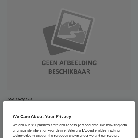
USA-Europe 04
Vrijhandelsverdrag TTIP kan een positief
We Care About Your Privacy
effect hebben op de kostenontwikkeling in
We and our
887
partners store and access personal data, like browsing data
or unique identifiers, on your device. Selecting I Accept enables tracking
de zorg, met name door goedkopere
technologies to support the purposes shown under we and our partners