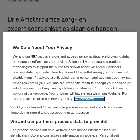
32 keer gelezen
Drie Amsterdamse zorg- en
expertiseorganisaties slaan de handen
ineen. Kuria, De Regenboog Groep en
Schorer willen door samen op te trekken
We Care About Your Privacy
het politiek en maatschappelijk draagvlak
We and our
887
partners store and access personal data, like browsing data
or unique identifiers, on your device. Selecting I Accept enables tracking
voor vrijwilligerswerk in de zorg
technologies to support the purposes shown under we and our partners
process data to provide. Selecting Reject All or withdrawing your consent will
waarborgen.
disable them. If trackers are disabled, some content and ads you see may not
be as relevant to you. You can resurface this menu to change your choices or
withdraw consent at any time by clicking the Manage Preferences link on the
Noodzaak
bottom of the webpage. Your choices will have effect within our Website. For
more details, refer to our Privacy Policy.
Privacy Statement
Would you rather not? Then we only place essential and statistical cookies,
“De vraag naar vrijwillige ondersteuning en
these do not record any data about you as a person
zorg zal eerder toe- dan afnemen”, licht
We and our partners process data to provide:
directeur Ferdinand Strijthagen van
Use precise geolocation data. Actively scan device characteristics for
identification. Store and/or access information on a device. Personalised
Schorer het convenant toe. “Het is daarom