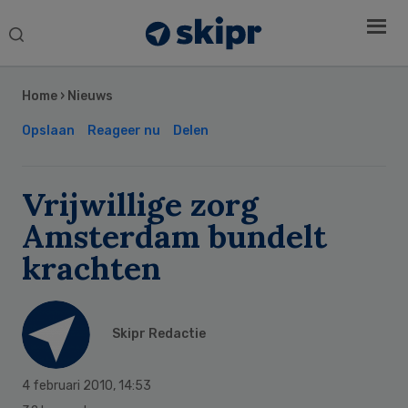
Search
this
Secondary
website
Sidebar
Home
›
Nieuws
Opslaan
Reageer nu
Delen
Vrijwillige zorg
Amsterdam bundelt
krachten
Skipr Redactie
4 februari 2010
,
14:53