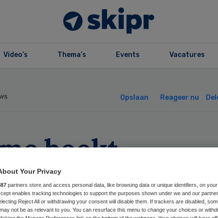
Video’s
Thema’s
Events
Vacatures
ws
Opslaan
Reageer nu
Del
mc boekt
rresultaat van 31
About Your Privacy
887
partners store and access personal data, like browsing data or unique identifiers, on your
ljoen
Accept enables tracking technologies to support the purposes shown under we and our partne
electing Reject All or withdrawing your consent will disable them. If trackers are disabled, so
may not be as relevant to you. You can resurface this menu to change your choices or withd