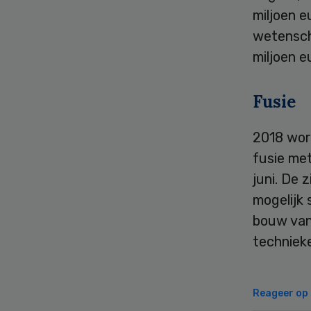
miljoen e
wetensch
miljoen e
Fusie
2018 wor
fusie met
juni. De
mogelijk
bouw van
techniek
Reageer op d