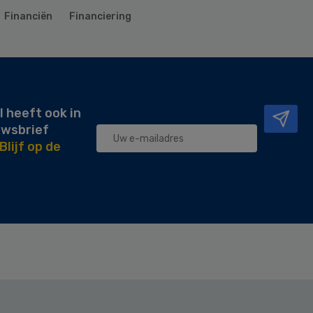
Financiën
Financiering
l heeft ook in
uwsbrief
Blijf op de