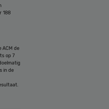
h
r 188
de ACM de
ts op 7
doelmatig
 in de
sultaat.