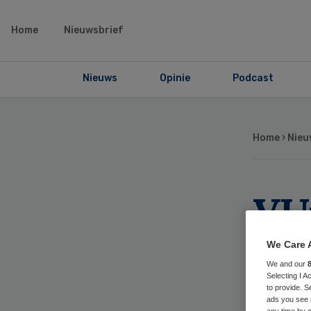
Home
Nieuwsbrief
Nieuws
Opinie
Podcast
Home
›
Nieu
VU
jaa
We Care 
We and our
mi
Selecting I 
to provide. S
ads you see 