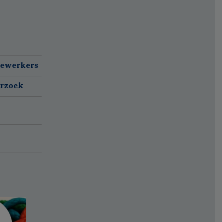
dewerkers
erzoek