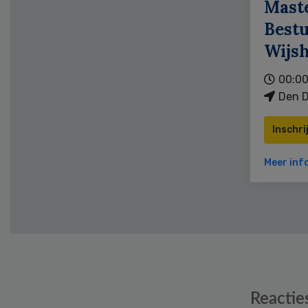
Mast
Bestu
Wijs
00:00
Den D
Inschri
Meer inf
Reader
Reactie