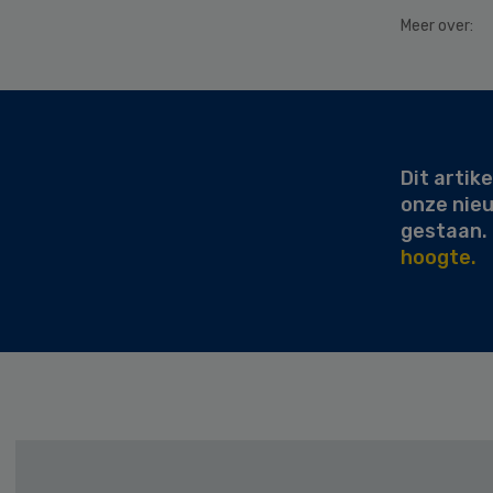
Meer over:
Secondary
Sidebar
Dit artike
onze nie
gestaan.
hoogte.