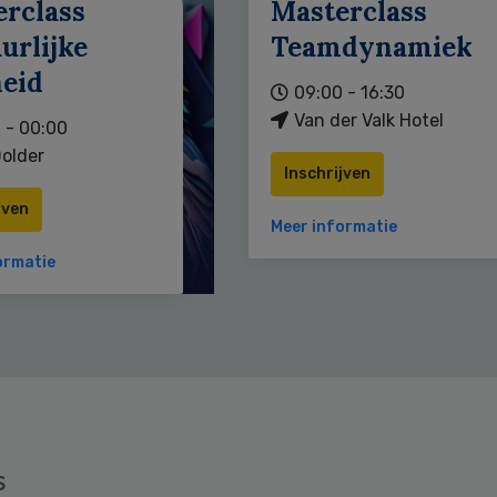
erclass
Masterclass
urlijke
Teamdynamiek
heid
09:00 - 16:30
Van der Valk Hotel
 - 00:00
older
Inschrijven
jven
Meer informatie
ormatie
s