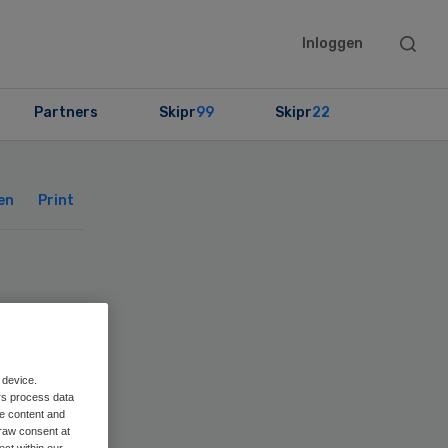
Searc
Inloggen
this
websit
Partners
Skipr
99
Skipr
22
Primary
Sidebar
en
Print
,5
 device.
rs process data
me content and
raw consent at