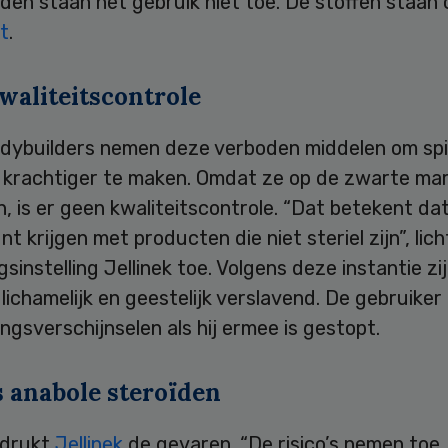
den staan het gebruik niet toe. De stoffen staan
st
.
waliteitscontrole
odybuilders nemen deze verboden middelen om sp
 krachtiger te maken. Omdat ze op de zwarte mark
n, is er geen kwaliteitscontrole. “Dat betekent dat
t krijgen met producten die niet steriel zijn”, lich
gsinstelling Jellinek toe. Volgens deze instantie zi
lichamelijk en geestelijk verslavend. De gebruiker 
gsverschijnselen als hij ermee is gestopt.
s anabole steroïden
adrukt
Jellinek
de gevaren. “De risico’s nemen toe