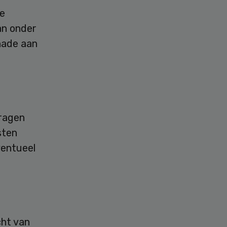
te
an onder
hade aan
vragen
sten
ventueel
cht van