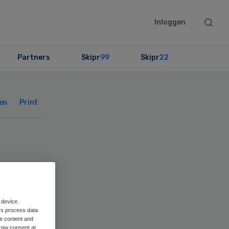
Searc
Inloggen
this
websit
Partners
Skipr
99
Skipr
22
Primary
Sidebar
en
Print
 device.
rs process data
me content and
raw consent at