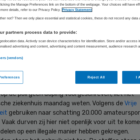
Skipr Redactie
18 januari 2010
,
15:45
150 keer gelezen
licking the Manage Preferences link on the bottom of the webpage. Your choices will have eff
more details, refer to our Privacy Policy.
Privacy Statement
her not? Then we only place essential and statistical cookies, these do not record any data
ch centrum in Amsterdam start in februari met e
r partners process data to provide:
polikliniek voor gebruikers van anabole steroïden. 
eolocation data. Actively scan device characteristics for identification. Store and/or access 
onalised advertising and content, advertising and content measurement, audience research 
s hoopt met de poli beter inzicht te krijgen over 
.
n aard van de gezondheidsrisico’s.
ners (vendors)
ijst
references
Reject All
I 
op de poli geen doping voorgeschreven, liet het
che ziekenhuis maandag weten. Volgens de
Vrije
eit
gebruiken naar schatting 20.000 amateurspor
 Vaak durven zij hier niet openlijk voor uit te ko
ddelen op een illegale manier hebben gekregen.