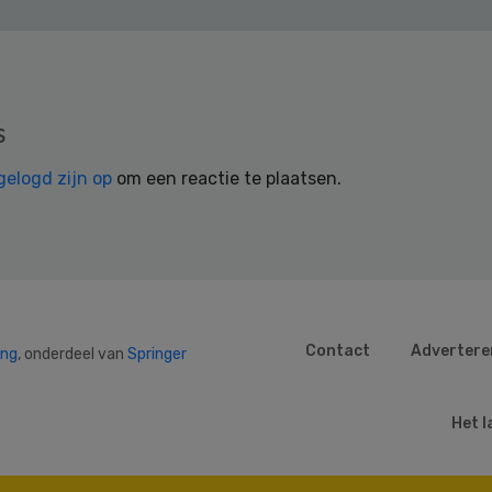
s
gelogd zijn op
om een reactie te plaatsen.
Contact
Advertere
ing
, onderdeel van
Springer
Het l