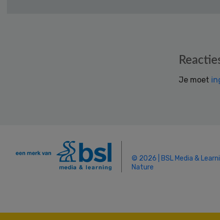
Reader
Reactie
Interactions
Je moet
in
© 2026 | BSL Media & Learn
Nature