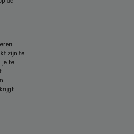
 op de
ieren
t zijn te
 je te
t
jn
krijgt