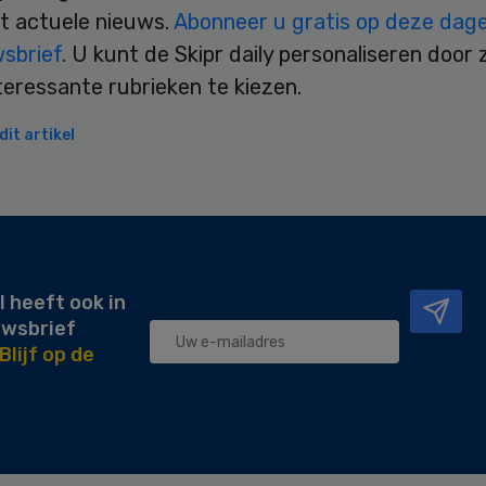
t actuele nieuws.
Abonneer u gratis op deze dagel
wsbrief
. U kunt de Skipr daily personaliseren door 
teressante rubrieken te kiezen.
it artikel
l heeft ook in
uwsbrief
Blijf op de