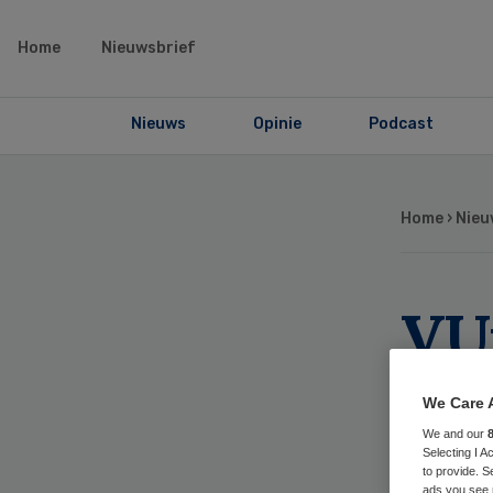
Home
Nieuwsbrief
Nieuws
Opinie
Podcast
Home
›
Nieu
VU
an
We Care 
We and our
Selecting I 
to provide. S
ads you see 