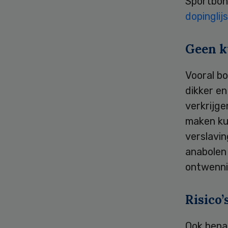
Sportbon
dopinglij
Geen k
Vooral b
dikker en
verkrijge
maken kun
verslavin
anabolen 
ontwennin
Risico’
Ook ben