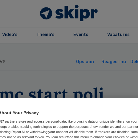
Video’s
Thema’s
Events
Vacatures
ws
Opslaan
Reageer nu
Del
mc start poli
abole steroïden
About Your Privacy
887
partners store and access personal data, like browsing data or unique identifiers, on your
Accept enables tracking technologies to support the purposes shown under we and our partne
electing Reject All or withdrawing your consent will disable them. If trackers are disabled, so
may not be as relevant to you. You can resurface this menu to change your choices or withd