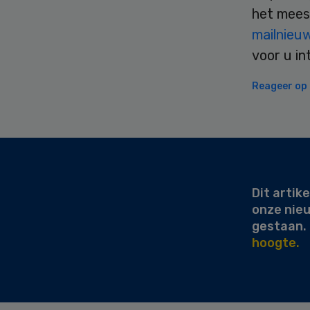
het mees
mailnieu
voor u in
Reageer op d
Secondary
Sidebar
Dit artike
onze nie
gestaan.
hoogte.