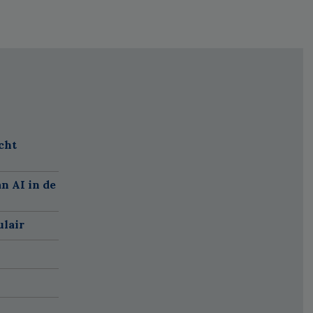
cht
n AI in de
ulair