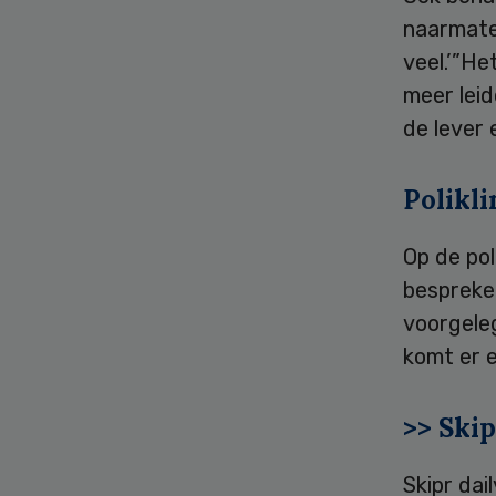
naarmate 
veel.’”H
meer lei
de lever 
Polikli
Op de pol
bespreken
voorgeleg
komt er e
>> Skip
Skipr dai