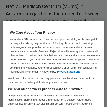
Het VU Medisch Centrum (VUmc) in
Amsterdam gaat dinsdag gedeeltelijk weer
open. De patiënten die uit het ziekenhuis
geëvacueerd moesten worden, komen
We Care About Your Privacy
dinsdagochtend terug. Op die dag staan
We and our
887
partners store and access personal data, like browsing data
ook de eerste operaties gepland. Woensdag
or unique identifiers, on your device. Selecting I Accept enables tracking
technologies to support the purposes shown under we and our partners
is het ziekenhuis voor iedereen open,
process data to provide. Selecting Reject All or withdrawing your consent will
inclusief de spoedeisende hulp.
disable them. If trackers are disabled, some content and ads you see may not
be as relevant to you. You can resurface this menu to change your choices or
withdraw consent at any time by clicking the Manage Preferences link on the
Als gevolg van een breuk in een
bottom of the webpage. Your choices will have effect within our Website. For
more details, refer to our Privacy Policy.
Privacy Statement
nabijgelegen waterleiding moest het VUmc
Would you rather not? Then we only place essential and statistical cookies,
op dinsdag 8 september meer dan
these do not record any data about you as a person
We and our partners process data to provide:
driehonderd patiënten evacueren. Ze
Use precise geolocation data. Actively scan device characteristics for
werden ondergebracht in twintig andere
identification. Store and/or access information on a device. Personalised
ziekenhuizen. Door de wateroverlast kon
advertising and content, advertising and content measurement, audience