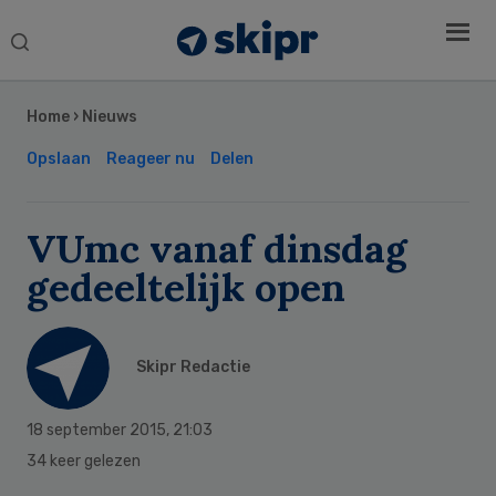
Search
this
Secondary
website
Sidebar
Home
›
Nieuws
Opslaan
Reageer nu
Delen
VUmc vanaf dinsdag
gedeeltelijk open
Skipr Redactie
18 september 2015
,
21:03
34 keer gelezen