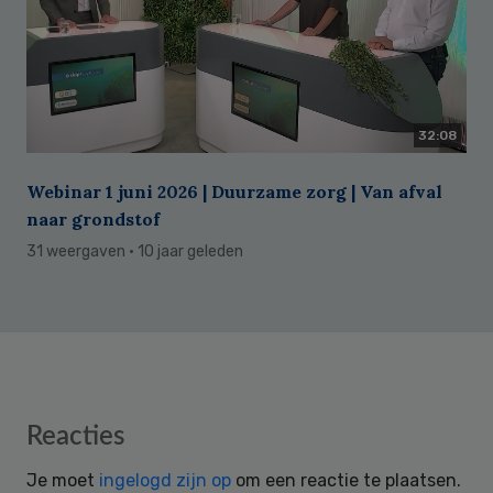
32:08
Webinar 1 juni 2026 | Duurzame zorg | Van afval
naar grondstof
31 weergaven
· 10 jaar geleden
Reader
Reacties
Interactions
Je moet
ingelogd zijn op
om een reactie te plaatsen.