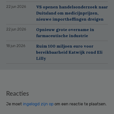
VS openen handelsonderzoek naar
22 jun 2026
Duitsland om medicijnprijzen,
nieuwe importheffingen dreigen
Opnieuw grote overname in
22 jun 2026
farmaceutische industrie
Ruim 100 miljoen euro voor
18 jun 2026
bereikbaarheid Katwijk rond Eli
Lilly
Reader
Reacties
Interactions
Je moet
ingelogd zijn op
om een reactie te plaatsen.