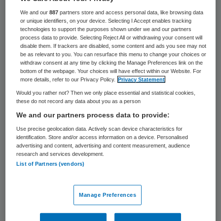
32 keer gelezen
We and our
887
partners store and access personal data, like browsing data
or unique identifiers, on your device. Selecting I Accept enables tracking
De VVD in de Tweede Kamer wil dat de
technologies to support the purposes shown under we and our partners
process data to provide. Selecting Reject All or withdrawing your consent will
fabrikant van het schildkliermedicijn Thyrax
disable them. If trackers are disabled, some content and ads you see may not
be as relevant to you. You can resurface this menu to change your choices or
een boete krijgt. Kamerlid Arno Rutte
withdraw consent at any time by clicking the Manage Preferences link on the
bottom of the webpage. Your choices will have effect within our Website. For
vraagt minister Edith Schippers
more details, refer to our Privacy Policy.
Privacy Statement
(Volksgezondheid) uit te zoeken of
Would you rather not? Then we only place essential and statistical cookies,
these do not record any data about you as a person
producent Aspen kan worden beboet voor
We and our partners process data to provide:
falend beleid, omdat bepaalde doseringen
Use precise geolocation data. Actively scan device characteristics for
van geneesmiddel Thyrax vanaf februari
identification. Store and/or access information on a device. Personalised
advertising and content, advertising and content measurement, audience
voorlopig niet meer leverbaar zijn.
research and services development.
List of Partners (vendors)
Volgens Rutte moet de fabrikant ook
opdraaien voor extra kosten die patiënten
Manage Preferences
wellicht moeten maken. Hij denkt daarbij
aan extra onderzoeken die iemand moet