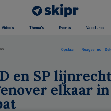
Video’s
Thema’s
Events
Vacatures
ws
Opslaan
Reageer nu
Del
D en SP lijnrech
enover elkaar in
bat