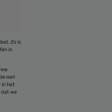
bat. Zo is
fen in
Anne
tie met
 in het
s dat we