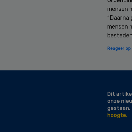
mensen m
“Daarna 
mensen m
besteden
Reageer op d
Secondary
Sidebar
Dit artike
onze nie
gestaan.
hoogte.