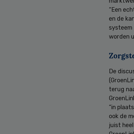
marktwer
“Een ech
en de kan
systeem k
worden ui
Zorgste
De discu
(GroenLin
terug naa
GroenLink
“in plaat
ook de me
juist hee
GroenLin