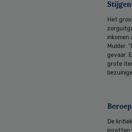
Stijge
Het groot
zorguitga
inkomen a
Mulder. “
gevaar. 
grote ite
bezuinig
Beroep
De kritie
inzetten 