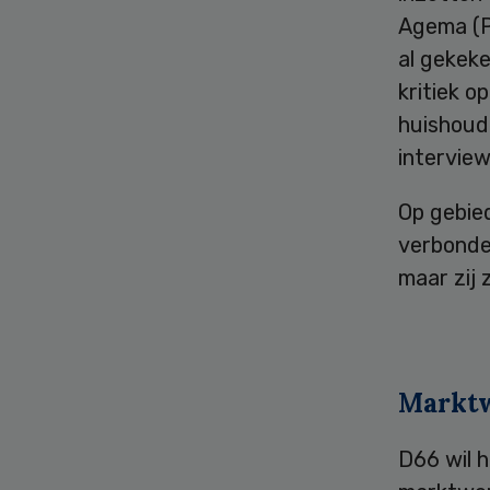
Agema (PV
al gekek
kritiek o
huishoude
interview
Op gebie
verbonde
maar zij
Markt
D66 wil 