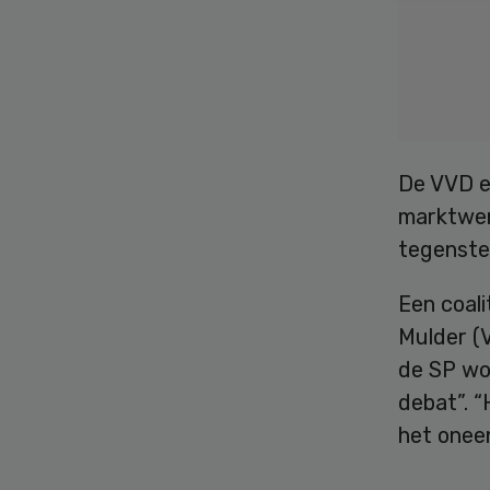
De VVD en
marktwerk
tegenstel
Een coali
Mulder (V
de SP wor
debat”. “
het oneen