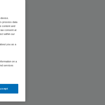
 device.
rs process data
me content and
raw consent at
ect within our
 about you as a
information on a
and services
Accept