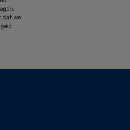
ragen.
t dat we
 geld