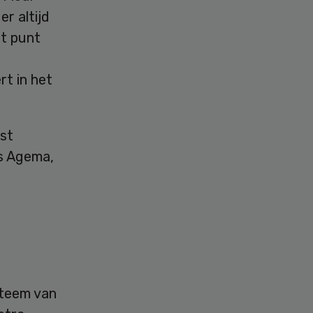
er altijd
it punt
rt in het
st
ns Agema,
steem van