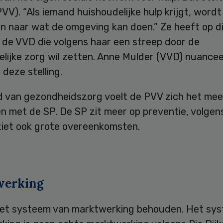
V). “Als iemand huishoudelijke hulp krijgt, wordt 
en naar wat de omgeving kan doen.” Ze heeft op d
p de VVD die volgens haar een streep door de
lijke zorg wil zetten. Anne Mulder (VVD) nuancee
 deze stelling.
d van gezondheidszorg voelt de PVV zich het mee
n met de SP. De SP zit meer op preventie, volge
 ziet ook grote overeenkomsten.
werking
het systeem van marktwerking behouden. Het sy