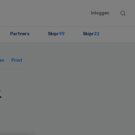
Searc
Inloggen
this
websit
Partners
Skipr
99
Skipr
22
Primary
Sidebar
en
Print
t