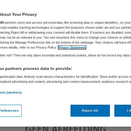
About Your Privacy
Skipr Redactie
30 augustus 2012
,
14:43
49 keer gelezen
889
partners store and access personal data, like browsing data or unique identifiers, on your
Accept enables tracking technologies to support the purposes shown under we and our partne
electing Reject All or withdrawing your consent will disable them. If trackers are disabled, so
may not be as relevant to you. You can resurface this menu to change your choices or withd
licking the Manage Preferences link on the bottom of the webpage. Your choices will have eff
more details, refer to our Privacy Policy.
Privacy Statement
her not? Then we only place essential and statistical cookies, these do not record any data
r partners process data to provide:
eolocation data. Actively scan device characteristics for identification. Store and/or access 
onalised advertising and content, advertising and content measurement, audience research 
.
ners (vendors)
references
Reject All
I 