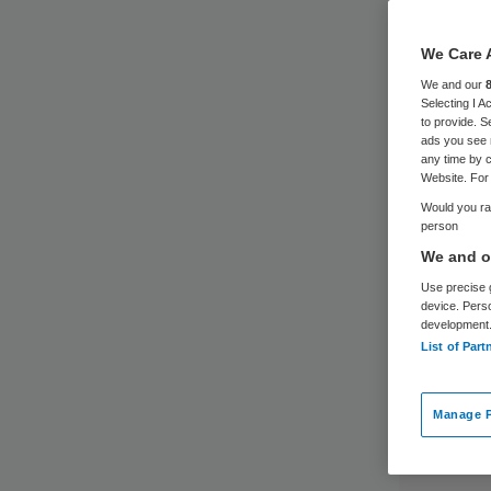
We Care 
We and our
Selecting I 
to provide. S
ads you see 
any time by c
Website. For 
Would you rat
person
We and ou
Use precise g
device. Pers
development
List of Part
Manage P