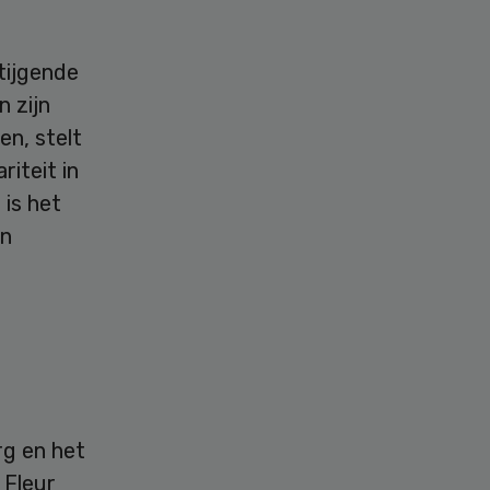
tijgende
n zijn
en, stelt
iteit in
is het
en
rg en het
 Fleur