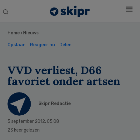
Search
this
Secondary
website
Sidebar
Home
›
Nieuws
Opslaan
Reageer nu
Delen
VVD verliest, D66
favoriet onder artsen
Skipr Redactie
5 september 2012
,
05:08
23 keer gelezen