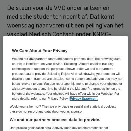
De steun voor de VVD onder artsen en
medische studenten neemt af. Dat komt
woensdag naar voren uit een peiling van het
vakblad Medisch Contact onder KNMG-
leden. Het populairst onder artsen is D66
We Care About Your Privacy
met 25 procent van de stemmen.
We and our
889
partners store and access personal data, like browsing data
or unique identifiers, on your device. Selecting I Accept enables tracking
Bij de vorige verkiezingen in 2010 waren de
technologies to support the purposes shown under we and our partners
liberalen nog veruit het populairst onder de
process data to provide. Selecting Reject All or withdrawing your consent will
disable them. If trackers are disabled, some content and ads you see may not
artsen, zo blijkt uit de enquête die door
be as relevant to you. You can resurface this menu to change your choices or
withdraw consent at any time by clicking the Manage Preferences link on the
1249 artsen is ingevuld. Toen kreeg de VVD
bottom of the webpage. Your choices will have effect within our Website. For
more details, refer to our Privacy Policy.
Privacy Statement
nog 24 procent van hun stemmen. Nu zegt
Would you rather not? Then we only place essential and statistical cookies,
16 procent van de ondervraagden op de
these do not record any data about you as a person
VVD te zullen stemmen. Specialisten
We and our partners process data to provide:
stemmen vaker op de partij van Mark Rutte
Use precise geolocation data. Actively scan device characteristics for