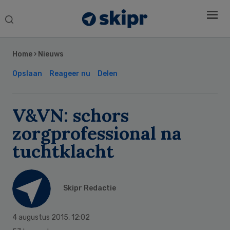
Search
this
Secondary
website
Sidebar
Home
›
Nieuws
Opslaan
Reageer nu
Delen
V&VN: schors
zorgprofessional na
tuchtklacht
Skipr Redactie
4 augustus 2015
,
12:02