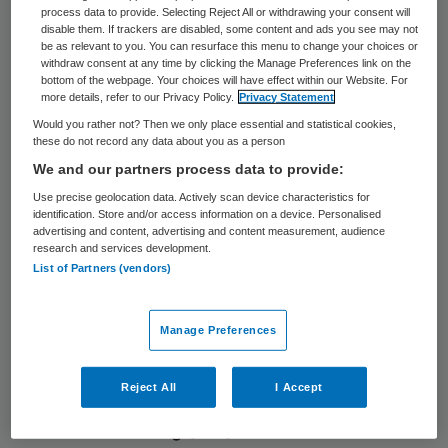
process data to provide. Selecting Reject All or withdrawing your consent will
tuchtprocedure geschorst kunnen worden.
disable them. If trackers are disabled, some content and ads you see may not
Dat vindt de vereniging van
be as relevant to you. You can resurface this menu to change your choices or
withdraw consent at any time by clicking the Manage Preferences link on the
verpleegkundigen en verzorgenden V&VN.
bottom of the webpage. Your choices will have effect within our Website. For
more details, refer to our Privacy Policy.
Privacy Statement
Zo zou voorkomen kunnen worden dat meer
Would you rather not? Then we only place essential and statistical cookies,
patiënten schade ondervinden.
these do not record any data about you as a person
We and our partners process data to provide:
Hoogleraar gezondheidsrecht Johan
Use precise geolocation data. Actively scan device characteristics for
Legemaate zwengelde onlangs de discussie
identification. Store and/or access information on a device. Personalised
advertising and content, advertising and content measurement, audience
aan over de mogelijkheid om tot schorsing
research and services development.
List of Partners (vendors)
over te gaan. Hij wees daarbij op het
verschil tussen een beroepsbeoefenaar in
Manage Preferences
dienst van een instelling die over de schreef
gaat en een zelfstandig werkende
Reject All
I Accept
beroepsbeoefenaar. De Inspectie voor de
Gezondheidszorg (IGZ) kan een