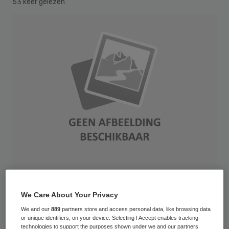
53 keer gelezen
AppleMark
We Care About Your Privacy
Een zorgprofessional tegen wie een
We and our
889
partners store and access personal data, like browsing data
or unique identifiers, on your device. Selecting I Accept enables tracking
tuchtklacht loopt, moet gedurende de
technologies to support the purposes shown under we and our partners