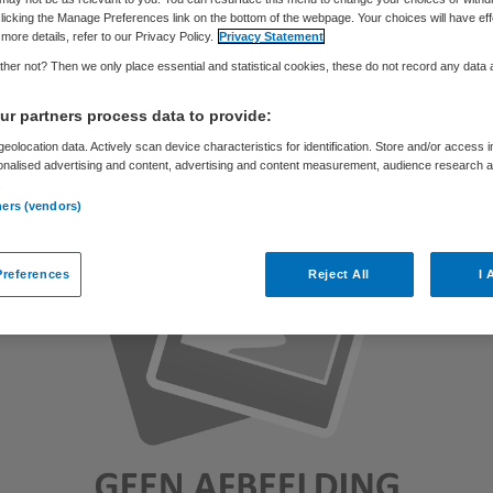
licking the Manage Preferences link on the bottom of the webpage. Your choices will have eff
more details, refer to our Privacy Policy.
Privacy Statement
her not? Then we only place essential and statistical cookies, these do not record any data
Skipr Redactie
28 december 2010
,
13:19
25 keer gelezen
r partners process data to provide:
eolocation data. Actively scan device characteristics for identification. Store and/or access 
onalised advertising and content, advertising and content measurement, audience research 
.
ners (vendors)
references
Reject All
I 