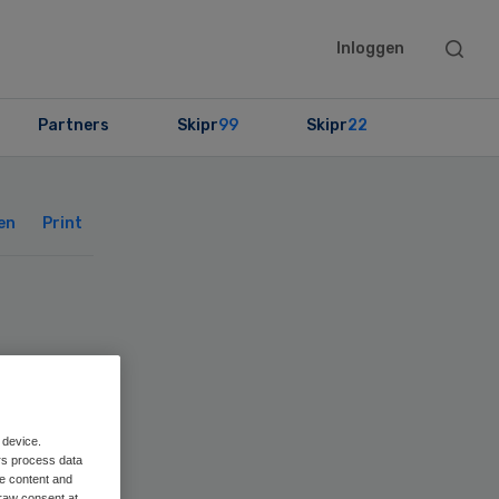
Searc
Inloggen
this
websit
Partners
Skipr
99
Skipr
22
Primary
Sidebar
en
Print
 device.
rs process data
me content and
raw consent at