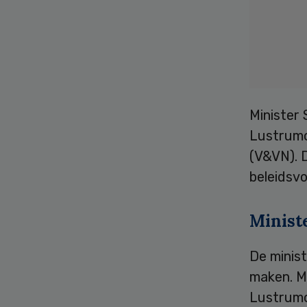
Minister 
Lustrumc
(V&VN). D
beleidsv
Minist
De minist
maken. M
Lustrumc