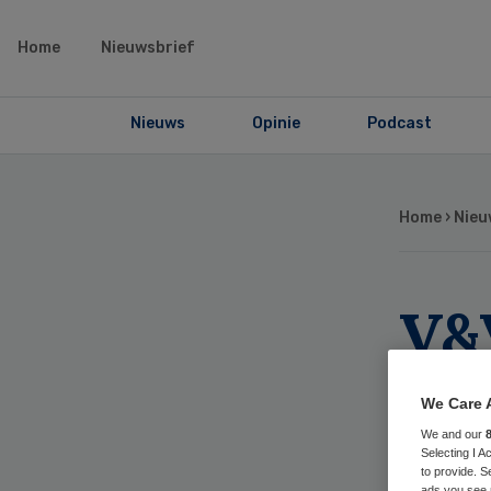
Home
Nieuwsbrief
Nieuws
Opinie
Podcast
Home
›
Nieu
V&V
be
We Care 
lu
We and our
Selecting I 
to provide. S
ads you see 