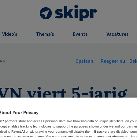
Video’s
Thema’s
Events
Vacatures
ws
Opslaan
Reageer nu
Del
N viert 5-jarig
staan met
About Your Privacy
strumcongres
887
partners store and access personal data, like browsing data or unique identifiers, on your
Accept enables tracking technologies to support the purposes shown under we and our partne
electing Reject All or withdrawing your consent will disable them. If trackers are disabled, so
may not be as relevant to you. You can resurface this menu to change your choices or withd