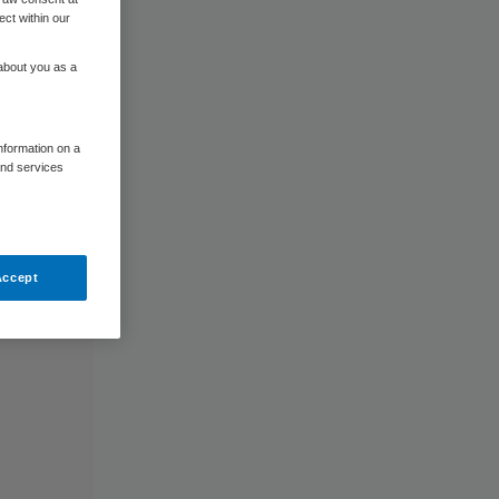
ect within our
 about you as a
information on a
and services
Accept