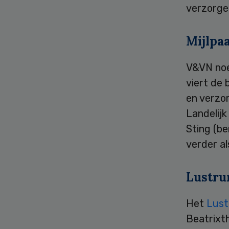
verzorge
Mijlpa
V&VN noem
viert de 
en verzor
Landelij
Sting (b
verder a
Lustru
Het
Lus
Beatrixt