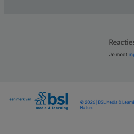
Reader
Reactie
Interactions
Je moet
in
© 2026 | BSL Media & Learn
Nature