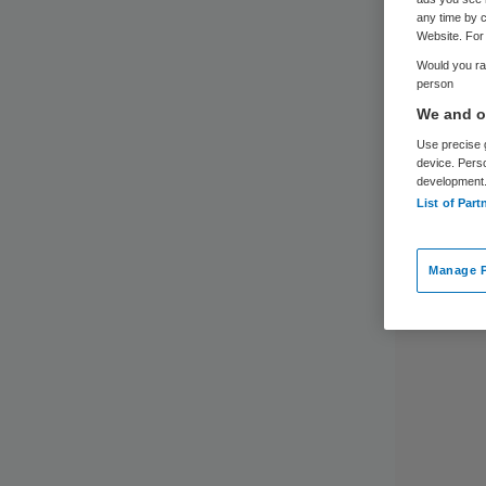
any time by c
Website. For 
Would you rat
person
We and ou
Use precise g
device. Pers
development
List of Part
Manage P