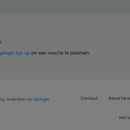
s
gelogd zijn op
om een reactie te plaatsen.
Contact
Advertere
ing
, onderdeel van
Springer
Het l