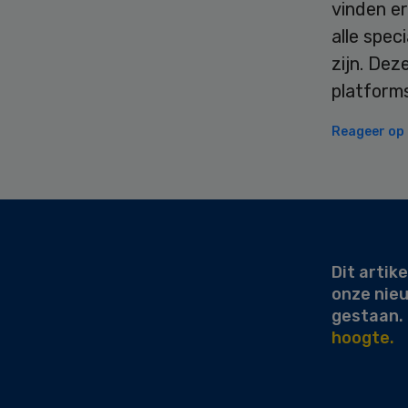
vinden er
alle spec
zijn. Dez
platform
Reageer op d
Secondary
Sidebar
Dit artike
onze nie
gestaan.
hoogte.