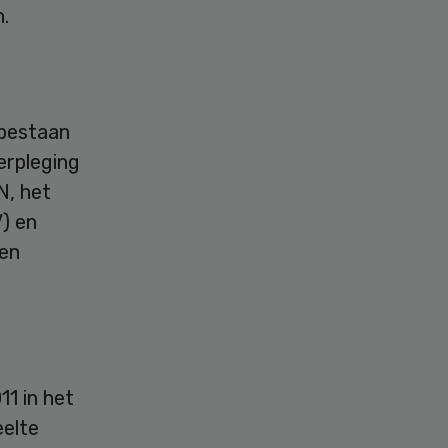
.
 bestaan
erpleging
N, het
) en
men
11 in het
eelte