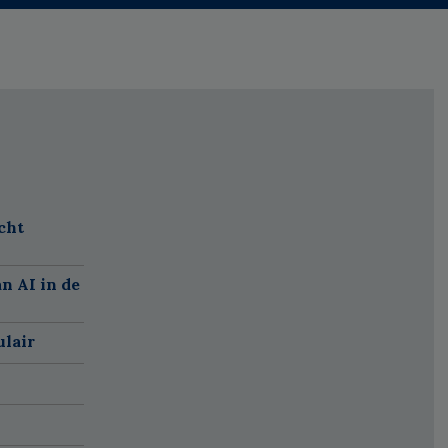
cht
n AI in de
ulair