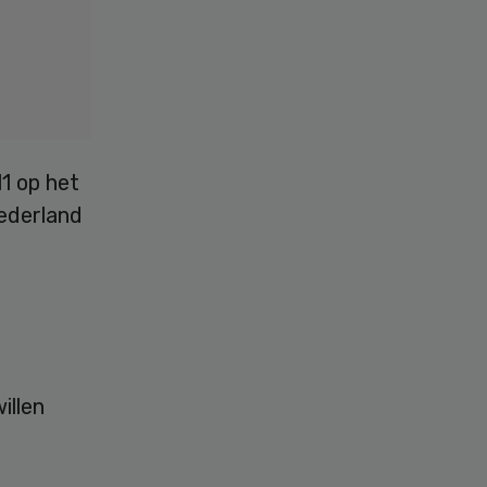
1 op het
ederland
illen