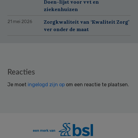
Doen-lijst voor vvt en
ziekenhuizen
Zorgkwaliteit van ‘Kwaliteit Zorg’
21 mei 2026
ver onder de maat
Reader
Reacties
Interactions
Je moet
ingelogd zijn op
om een reactie te plaatsen.