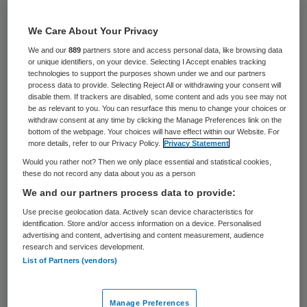
29 keer gelezen
We Care About Your Privacy
Met hun inkoopbeleid creëren verzekeraars
We and our
889
partners store and access personal data, like browsing data
twee soorten wijkverpleegkundigen: één die
or unique identifiers, on your device. Selecting I Accept enables tracking
technologies to support the purposes shown under we and our partners
het regelwerk in de wijk doet en één die de
process data to provide. Selecting Reject All or withdrawing your consent will
disable them. If trackers are disabled, some content and ads you see may not
directe zorg verleent. Het is niet de
be as relevant to you. You can resurface this menu to change your choices or
withdraw consent at any time by clicking the Manage Preferences link on the
bedoeling dat dit ook daadwerkelijk twee
bottom of the webpage. Your choices will have effect within our Website. For
personen worden, vindt beroepsorganisatie
more details, refer to our Privacy Policy.
Privacy Statement
Would you rather not? Then we only place essential and statistical cookies,
V&VN.
these do not record any data about you as a person
We and our partners process data to provide:
Zorgvisie meldt op 22 augustus dat
V&VN
Use precise geolocation data. Actively scan device characteristics for
aan de bel trekt. De financiering van
identification. Store and/or access information on a device. Personalised
advertising and content, advertising and content measurement, audience
wijkverpleging bestaat uit twee delen.
research and services development.
Verzekeraars vergoeden met S1 de
List of Partners (vendors)
wijkgebonden zorg zoals deelname in
wijkteams en overleg met de gemeente.
Manage Preferences