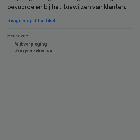
bevoordelen bij het toewijzen van klanten.
Reageer op dit artikel
Meer over:
Wijkverpleging
Zorgverzekeraar
Primary
Sidebar