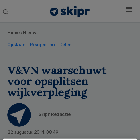
Search
this
Secondary
website
Sidebar
Home
›
Nieuws
Opslaan
Reageer nu
Delen
V&VN waarschuwt
voor opsplitsen
wijkverpleging
Skipr Redactie
22 augustus 2014
,
08:49