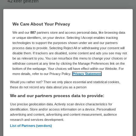
42 keer gelezen
Het Ministerie van VWS is in samenwerking
We Care About Your Privacy
met Syntens een campagne gestart om het
We and our
887
partners store and access personal data, like browsing data
ICT-kennisniveau van zorgbestuurders te
or unique identifiers, on your device. Selecting I Accept enables tracking
technologies to support the purposes shown under we and our partners
verbeteren. Hierbij ligt het accent op “zorg
process data to provide. Selecting Reject All or withdrawing your consent will
disable them. If trackers are disabled, some content and ads you see may not
op afstand”, omdat buitenlandse
be as relevant to you. You can resurface this menu to change your choices or
marktpartijen graag de Nederlandse markt
withdraw consent at any time by clicking the Manage Preferences link on the
bottom of the webpage. Your choices will have effect within our Website. For
opgaan zodra deze is geprivatiseerd. Dat
more details, refer to our Privacy Policy.
Privacy Statement
meldt Syntens.
Would you rather not? Then we only place essential and statistical cookies,
these do not record any data about you as a person
We and our partners process data to provide:
Zorgbestuurders zijn niet e-
Use precise geolocation data. Actively scan device characteristics for
aware
identification. Store and/or access information on a device. Personalised
advertising and content, advertising and content measurement, audience
research and services development.
List of Partners (vendors)
Syntens
heeft in opdracht van VWS