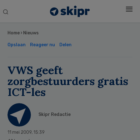
Search
this
Secondary
website
Sidebar
Home
›
Nieuws
Opslaan
Reageer nu
Delen
VWS geeft
zorgbestuurders gratis
ICT-les
Skipr Redactie
11 mei 2009
,
15:39