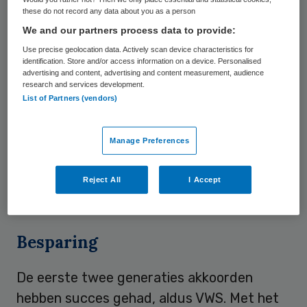
2012 tot en met 2017 een aantal
these do not record any data about you as a person
We and our partners process data to provide:
hoofdlijnenakkoorden gesloten met
Use precise geolocation data. Actively scan device characteristics for
veldpartijen in de medisch-specialistische
identification. Store and/or access information on a device. Personalised
zorg, de ggz, huisartsenzorg en
advertising and content, advertising and content measurement, audience
research and services development.
wijkverpleging. Daarin werden onder andere
List of Partners (vendors)
afspraken gemaakt over de mate waarin de
uitgaven voor elke sector jaarlijks mochten
Manage Preferences
stijgen. Directe aanleiding was dat de
stijging van kosten op de lange termijn niet
Reject All
I Accept
zo konden doorgaan.
Besparing
De eerste twee generaties akkoorden
hebben succes gehad, aldus VWS. Met het