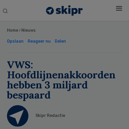
Search
this
Secondary
website
Sidebar
Home
›
Nieuws
Opslaan
Reageer nu
Delen
VWS:
Hoofdlijnenakkoorden
hebben 3 miljard
bespaard
Skipr Redactie