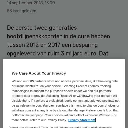
14 september 2018
,
13:00
83 keer gelezen
De eerste twee generaties
hoofdlijnenakkoorden in de cure hebben
tussen 2012 en 2017 een besparing
opgeleverd van ruim 3 miljard euro. Dat
schrijft minister Bruno Bruins van medische
zorg in een brief aan de Tweede Kamer.
We Care About Your Privacy
We and our
889
partners store and access personal data, like browsing data
Met zijn
brief van 7 september
antwoordt
or unique identifiers, on your device. Selecting I Accept enables tracking
technologies to support the purposes shown under we and our partners
Bruins op Kamervragen van Pia Dijkstra
process data to provide. Selecting Reject All or withdrawing your consent will
(D66) over de financiële gevolgen van de
disable them. If trackers are disabled, some content and ads you see may not
be as relevant to you. You can resurface this menu to change your choices or
akkoorden.
withdraw consent at any time by clicking the Manage Preferences link on the
bottom of the webpage. Your choices will have effect within our Website. For
more details, refer to our Privacy Policy.
Privacy Statement
Het Ministerie van VWS heeft in de periode
Would you rather not? Then we only place essential and statistical cookies,