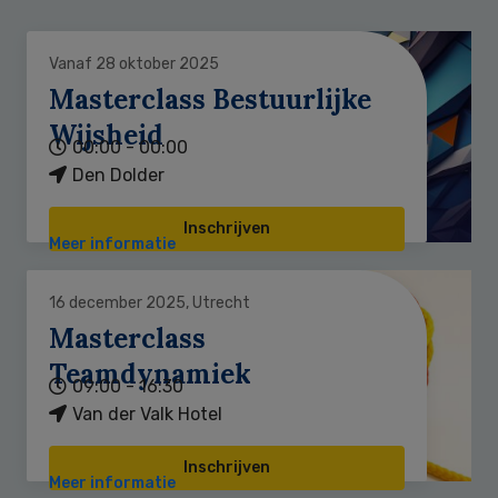
Vanaf 28 oktober 2025
Masterclass Bestuurlijke
Wijsheid
00:00 - 00:00
Den Dolder
Inschrijven
Meer informatie
16 december 2025, Utrecht
Masterclass
Teamdynamiek
09:00 - 16:30
Van der Valk Hotel
Inschrijven
Meer informatie