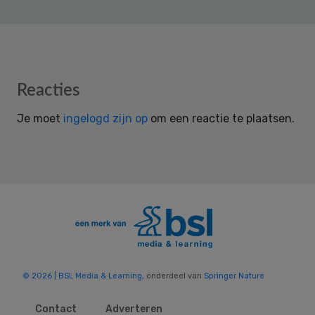
Reader
Reacties
Interactions
Je moet
ingelogd zijn op
om een reactie te plaatsen.
© 2026 | BSL Media & Learning
, onderdeel van
Springer Nature
Contact
Adverteren