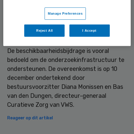
landelijke centrum voor kinderoncologie een
Manage Preferences
bevestiging van de academische positie
van
het Máxima in het Nederlandse
Reject All
I Accept
zorglandschap
De beschikbaarheidsbijdrage is vooral
bedoeld om de onderzoekinfrastructuur te
ondersteunen. De overeenkomst is op 10
december ondertekend door
bestuursvoorzitter Diana Monissen en Bas
van den Dungen, directeur-generaal
Curatieve Zorg van VWS.
Reageer op dit artikel