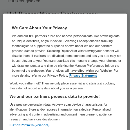
1100 keer gelezen
Het Prinses Máxima Centrum voor
kinderoncologie in Utrecht kan de komende
We Care About Your Privacy
drie rekenen op een de
We and our
889
partners store and access personal data, like browsing data
Beschikbaarheidsbijdrage Academische
or unique identifiers, on your device. Selecting I Accept enables tracking
technologies to support the purposes shown under we and our partners
Zorg (BBAZ). In totaal gaat het om een
process data to provide. Selecting Reject All or withdrawing your consent will
disable them. If trackers are disabled, some content and ads you see may not
bedrag van 33 miljoen euro.
be as relevant to you. You can resurface this menu to change your choices or
withdraw consent at any time by clicking the Manage Preferences link on the
bottom of the webpage. Your choices will have effect within our Website. For
more details, refer to our Privacy Policy.
Privacy Statement
Voor 2020 gaat het om een bedrag van 10
Would you rather not? Then we only place essential and statistical cookies,
miljoen euro, voor 2021en 2022 om
these do not record any data about you as a person
respectievelijk 11 euro miljoen en 12 miljoen
We and our partners process data to provide:
euro. Naast het Máxima ontvangen de
Use precise geolocation data. Actively scan device characteristics for
identification. Store and/or access information on a device. Personalised
UMC’s en het NKI/AvL jaarlijks een
advertising and content, advertising and content measurement, audience
research and services development.
dergelijke bijdrage van het ministerie. Het
List of Partners (vendors)
akkoord is naar het oordeel van het