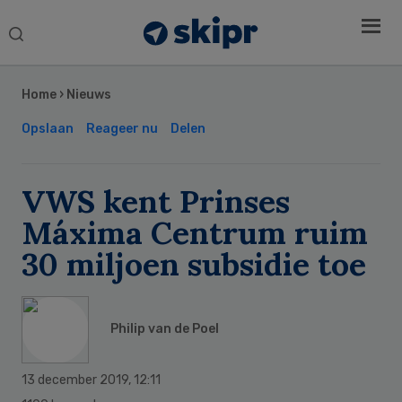
Search
this
Secondary
website
Sidebar
Home
›
Nieuws
Opslaan
Reageer nu
Delen
VWS kent Prinses
Máxima Centrum ruim
30 miljoen subsidie toe
Philip van de Poel
13 december 2019
,
12:11