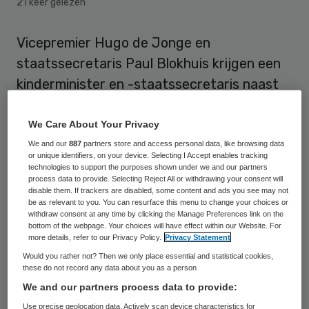
21 keer gelezen
Vicepremier Hugo de Jonge en
staatssecretaris Paul Blokhuis krijgen een
kinderminister en -staatssecretaris naast
zich. De mini-staatssecretaris kan
bijvoorbeeld “me ongevraagd aan mijn jasje
We Care About Your Privacy
trekken om me te wijzen op beleid dat beter
We and our
887
partners store and access personal data, like browsing data
or unique identifiers, on your device. Selecting I Accept enables tracking
en kindvriendelijker kan”, stelt Blokhuis zich
technologies to support the purposes shown under we and our partners
process data to provide. Selecting Reject All or withdrawing your consent will
voor.
disable them. If trackers are disabled, some content and ads you see may not
be as relevant to you. You can resurface this menu to change your choices or
withdraw consent at any time by clicking the Manage Preferences link on the
De uitbreiding van het kersverse kabinet-
bottom of the webpage. Your choices will have effect within our Website. For
more details, refer to our Privacy Policy.
Privacy Statement
Rutte III was een idee van de
Would you rather not? Then we only place essential and statistical cookies,
kinderburgemeester van Leeuwarden. Die
these do not record any data about you as a person
vroeg De Jonge en Blokhuis op een
We and our partners process data to provide:
themadag over jeugdbeleid in Amsterdam
Use precise geolocation data. Actively scan device characteristics for