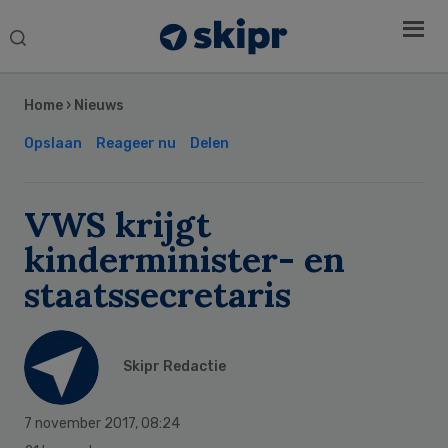
Search
this
Secondary
website
Sidebar
Home
›
Nieuws
Opslaan
Reageer nu
Delen
VWS krijgt
kinderminister- en
staatssecretaris
Skipr Redactie
7 november 2017
,
08:24