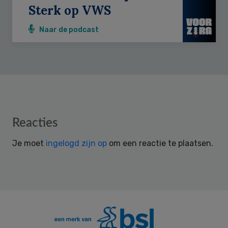
Sterk op VWS
Naar de podcast
Reader
Reacties
Interactions
Je moet
ingelogd zijn op
om een reactie te plaatsen.