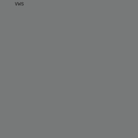
VWS
Primary
Sidebar