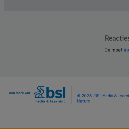
Reader
Reactie
Interactions
Je moet
in
© 2026 | BSL Media & Learn
Nature