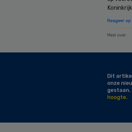
Koninkrij
Reageer op d
Meer over:
Secondary
Sidebar
Dit artike
onze nie
gestaan.
hoogte.