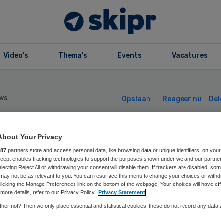
Video’s
Thema’s
Events
Vacatures
ws
Opslaan
Reageer nu
Del
About Your Privacy
S krijgt nieuwe
887
partners store and access personal data, like browsing data or unique identifiers, on your
Accept enables tracking technologies to support the purposes shown under we and our partne
aatsvervangend 
electing Reject All or withdrawing your consent will disable them. If trackers are disabled, so
may not be as relevant to you. You can resurface this menu to change your choices or withd
licking the Manage Preferences link on the bottom of the webpage. Your choices will have eff
more details, refer to our Privacy Policy.
Privacy Statement
her not? Then we only place essential and statistical cookies, these do not record any data