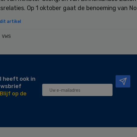
ksrelaties. Op 1 oktober gaat de benoeming van Norv
it artikel
VWS
l heeft ook in
uwsbrief
Blijf op de