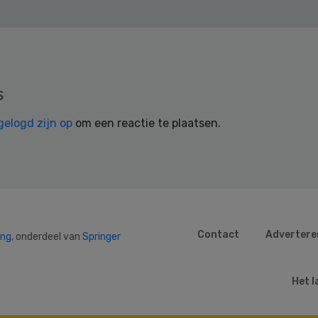
s
gelogd zijn op
om een reactie te plaatsen.
Contact
Advertere
ing
, onderdeel van
Springer
Het l