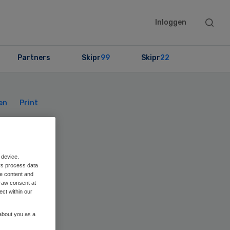
Searc
Inloggen
this
websit
Partners
Skipr
99
Skipr
22
Primary
Sidebar
en
Print
 device.
rs process data
SG
me content and
raw consent at
ect within our
 about you as a