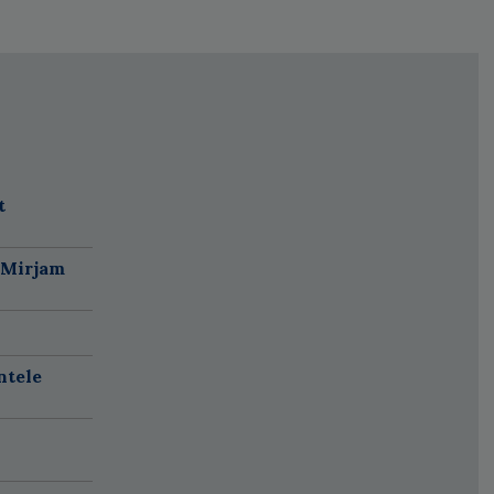
t
 Mirjam
ntele