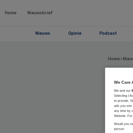
Home
Nieuwsbrief
Nieuws
Opinie
Podcast
Home
›
Nieu
We Care 
VW
We and our
Selecting I 
pl
to provide. S
ads you see 
any time by c
Website. For 
Would you rat
person