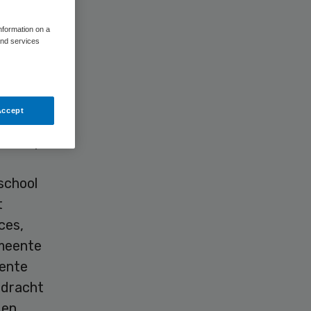
information on a
and services
aal.
Accept
overstapte
school
t
ces,
emeente
eente
rdracht
 en