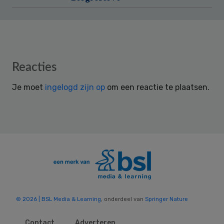
Reader
Reacties
Interactions
Je moet
ingelogd zijn op
om een reactie te plaatsen.
© 2026 | BSL Media & Learning
, onderdeel van
Springer Nature
Contact
Adverteren