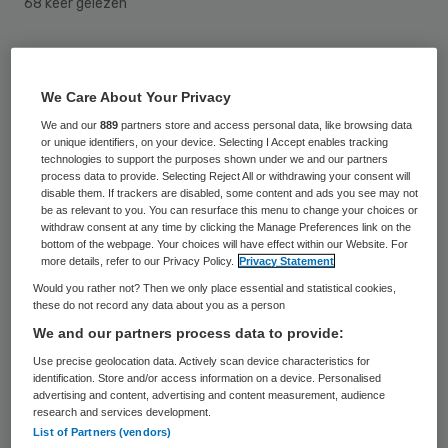
68 keer gelezen
Staatssecretaris Martin van Rijn van het
ministerie van Volksgezondheid, Welzijn en
We Care About Your Privacy
Sport geeft woensdag het startsein voor
We and our
889
partners store and access personal data, like browsing data
or unique identifiers, on your device. Selecting I Accept enables tracking
een nieuwe fase in het onderzoek
technologies to support the purposes shown under we and our partners
process data to provide. Selecting Reject All or withdrawing your consent will
Generation R van het Erasmus MC. Dat gaat
disable them. If trackers are disabled, some content and ads you see may not
zich nu richten op de leefstijl, gezondheid
be as relevant to you. You can resurface this menu to change your choices or
withdraw consent at any time by clicking the Manage Preferences link on the
en ontwikkeling van tieners in Rotterdam.
bottom of the webpage. Your choices will have effect within our Website. For
more details, refer to our Privacy Policy.
Privacy Statement
Het ministerie van Volksgezondheid, Welzijn
Would you rather not? Then we only place essential and statistical cookies,
en Sport investeert 4 miljoen euro in het
these do not record any data about you as a person
onderzoek.
We and our partners process data to provide:
Use precise geolocation data. Actively scan device characteristics for
De kinderen doen al sinds de zwangerschap
identification. Store and/or access information on a device. Personalised
advertising and content, advertising and content measurement, audience
van hun moeder mee aan Generation R, een
research and services development.
List of Partners (vendors)
langlopend onderzoek naar een nieuwe