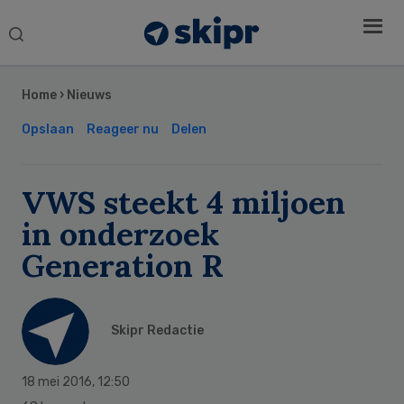
Search
this
Secondary
website
Sidebar
Home
›
Nieuws
Opslaan
Reageer nu
Delen
VWS steekt 4 miljoen
in onderzoek
Generation R
Skipr Redactie
18 mei 2016
,
12:50