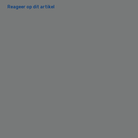
Reageer op dit artikel
Primary
Sidebar