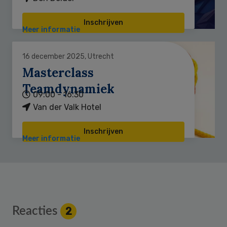
Inschrijven
Meer informatie
16 december 2025, Utrecht
Masterclass
Teamdynamiek
09:00 - 16:30
Van der Valk Hotel
Inschrijven
Meer informatie
Reader
Reacties
2
Interactions