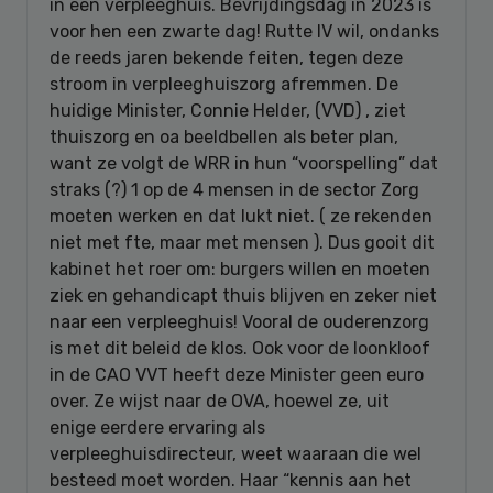
in een verpleeghuis. Bevrijdingsdag in 2023 is
voor hen een zwarte dag! Rutte IV wil, ondanks
de reeds jaren bekende feiten, tegen deze
stroom in verpleeghuiszorg afremmen. De
huidige Minister, Connie Helder, (VVD) , ziet
thuiszorg en oa beeldbellen als beter plan,
want ze volgt de WRR in hun “voorspelling” dat
straks (?) 1 op de 4 mensen in de sector Zorg
moeten werken en dat lukt niet. ( ze rekenden
niet met fte, maar met mensen ). Dus gooit dit
kabinet het roer om: burgers willen en moeten
ziek en gehandicapt thuis blijven en zeker niet
naar een verpleeghuis! Vooral de ouderenzorg
is met dit beleid de klos. Ook voor de loonkloof
in de CAO VVT heeft deze Minister geen euro
over. Ze wijst naar de OVA, hoewel ze, uit
enige eerdere ervaring als
verpleeghuisdirecteur, weet waaraan die wel
besteed moet worden. Haar “kennis aan het