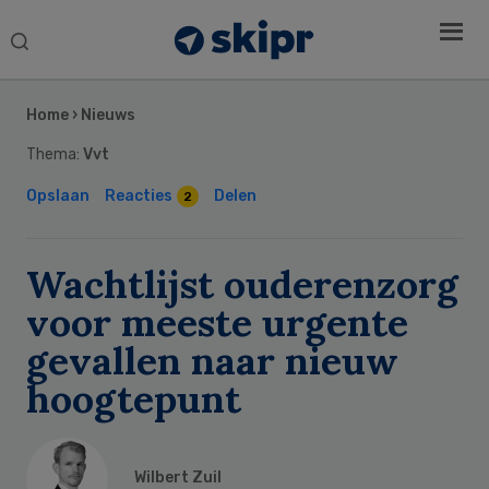
Search
this
Secondary
website
Sidebar
Home
›
Nieuws
Thema:
Vvt
Opslaan
Reacties
Delen
2
Wachtlijst ouderenzorg
voor meeste urgente
gevallen naar nieuw
hoogtepunt
Wilbert Zuil