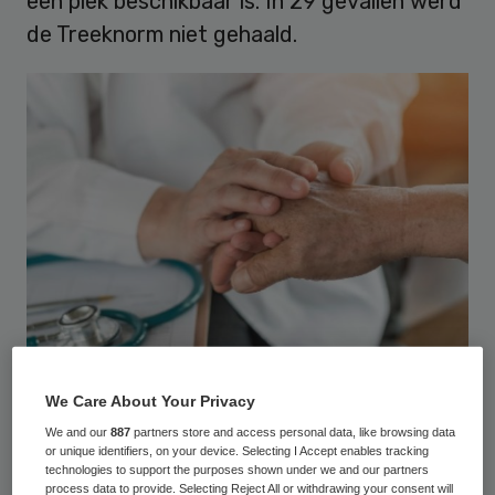
een plek beschikbaar is. In 29 gevallen werd
de Treeknorm niet gehaald.
© Chinnapong / stock.adobe.com
We Care About Your Privacy
We and our
887
partners store and access personal data, like browsing data
Op 1 maart stonden 372 ouderen op de lijst,
or unique identifiers, on your device. Selecting I Accept enables tracking
technologies to support the purposes shown under we and our partners
een stijging van 57 procent ten opzichte
process data to provide. Selecting Reject All or withdrawing your consent will