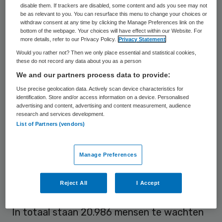
disable them. If trackers are disabled, some content and ads you see may not
van een jaar eerder. Vergeleken met twee
be as relevant to you. You can resurface this menu to change your choices or
withdraw consent at any time by clicking the Manage Preferences link on the
jaar eerder gaat het om een stijging van
bottom of the webpage. Your choices will have effect within our Website. For
124 procent.
more details, refer to our Privacy Policy.
Privacy Statement
Would you rather not? Then we only place essential and statistical cookies,
these do not record any data about you as a person
Dementie
We and our partners process data to provide:
Use precise geolocation data. Actively scan device characteristics for
Vaak gaat het om cliënten die in een
identification. Store and/or access information on a device. Personalised
advertising and content, advertising and content measurement, audience
ziekenhuis of revalidatie-instelling
research and services development.
List of Partners (vendors)
verblijven en een plek nodig hebben om
beschermd te wonen met intensieve
Manage Preferences
begeleiding vanwege bijvoorbeeld dementie
of het zijn cliënten die intensieve zorg
Reject All
I Accept
nodig hebben om verder te herstellen.
In totaal staan 20.986 mensen te wachten