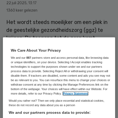
22 juli 2025
,
13:17
1360 keer gelezen
Het wordt steeds moeilijker om een plek in
de geestelijke gezondheidszorg (ggz) te
krijgen. De toegang tot de zorg komt
verder onder druk te staan, waarschuwt
We Care About Your Privacy
de toezichthouder, de Nederlandse
We and our
887
partners store and access personal data, like browsing data
Zorgautoriteit (NZa).
or unique identifiers, on your device. Selecting I Accept enables tracking
technologies to support the purposes shown under we and our partners
process data to provide. Selecting Reject All or withdrawing your consent will
disable them. If trackers are disabled, some content and ads you see may not
Na een diagnose moeten mensen binnen
be as relevant to you. You can resurface this menu to change your choices or
withdraw consent at any time by clicking the Manage Preferences link on the
vier weken een intakegesprek voor
bottom of the webpage. Your choices will have effect within our Website. For
more details, refer to our Privacy Policy.
Privacy Statement
een ggz-behandeling kunnen krijgen. Bij
Would you rather not? Then we only place essential and statistical cookies,
geen enkele groep patiënten wordt die
these do not record any data about you as a person
norm gehaald. Zo moeten mensen met
We and our partners process data to provide: