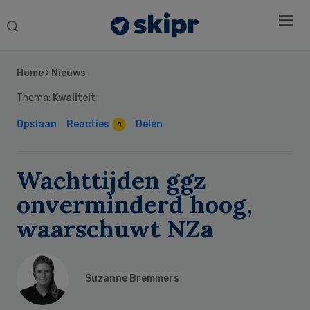
Search
this
Secondary
website
Sidebar
Home
›
Nieuws
Thema:
Kwaliteit
Opslaan
Reacties
Delen
1
Wachttijden ggz
onverminderd hoog,
waarschuwt NZa
Suzanne Bremmers