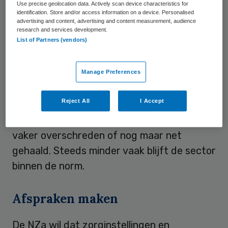
obsessief-compulsieve gedragingen bijna
Use precise geolocation data. Actively scan device characteristics for
identification. Store and/or access information on a device. Personalised
twintig weken wachten op een eerste
advertising and content, advertising and content measurement, audience
research and services development.
gesprek. Bij angst- en
List of Partners (vendors)
persoonlijkheidsstoornissen en bij trauma’s
is dat meer dan tien weken.
Manage Preferences
Na de intake moeten patiënten binnen tien
Reject All
I Accept
weken kunnen beginnen aan hun
behandeling, maar ook die termijn wordt
vaker overschreden of nog maar net
gehaald. Steeds minder vaak blijft de sector
binnen de norm.
Afspraken maken
De NZa wil dat zorginstellingen en