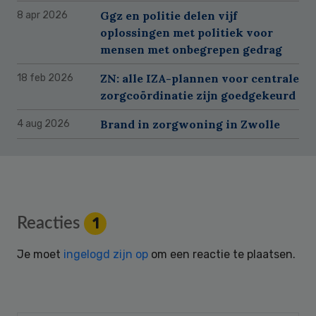
Ggz en politie delen vijf
8 apr 2026
oplossingen met politiek voor
mensen met onbegrepen gedrag
ZN: alle IZA-plannen voor centrale
18 feb 2026
zorgcoördinatie zijn goedgekeurd
Brand in zorgwoning in Zwolle
4 aug 2026
Reader
Reacties
1
Interactions
Je moet
ingelogd zijn op
om een reactie te plaatsen.